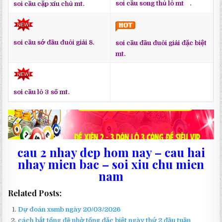
soi cầu song thủ lô mt
.
soi cầu cặp xíu chủ mt.
soi cầu sớ đầu đuôi giải 8.
soi cầu đầu đuôi giải đặc biệt
mt.
soi cầu lô 3 số mt.
cau 2 nhay dep hom nay – cau hai
nhay mien bac – soi xiu chu mien
nam
Related Posts:
Dự đoán xsmb ngày 20/03/2026
cách bắt tổng đề nhờ tổng đặc biệt ngày thứ 2 đầu tuần