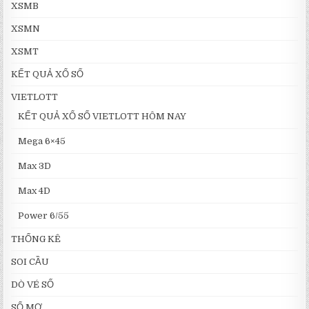
XSMB
XSMN
XSMT
KẾT QUẢ XỔ SỐ
VIETLOTT
KẾT QUẢ XỔ SỐ VIETLOTT HÔM NAY
Mega 6×45
Max 3D
Max 4D
Power 6/55
THỐNG KÊ
SOI CẦU
DÒ VÉ SỐ
SỔ MƠ