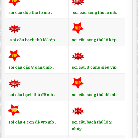
soi cầu độc thủ lô mb
.
soi cầu song thủ lô mb.
soi cầu bạch thủ lô kép.
soi cầu song thủ lô kép.
soi cầu cặp 3 càng mb
.
soi cầu 3 càng siêu vip
.
soi cầu bạch thủ đề mb
.
soi cầu song thủ đề mb.
soi cầu 4 con đề víp mb
.
soi cầu bạch thủ lô 2
nháy.