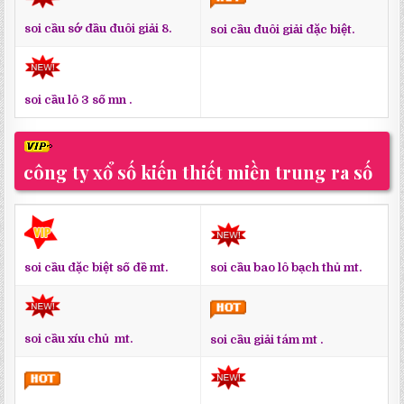
soi cầu sớ đầu đuôi giải 8.
soi cầu đuôi giải đặc biệt.
soi cầu lô 3 số mn
.
công ty xổ số kiến thiết miền trung ra số
soi cầu đặc biệt số đề mt.
soi cầu bao lô bạch thủ mt.
soi cầu xíu chủ mt.
soi cầu giải tám mt
.