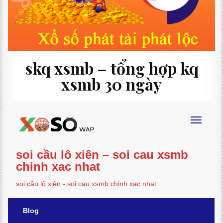
TỔNG
HỢP
XSMB
30
NGÀY
skq xsmb – tổng hợp kq
xsmb 30 ngày