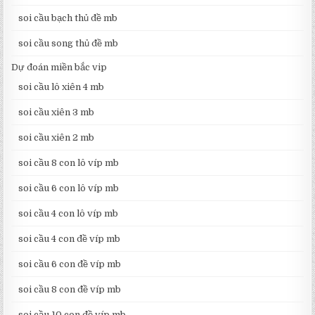
soi cầu bạch thủ đề mb
soi cầu song thủ đề mb
Dự đoán miền bắc vip
soi cầu lô xiên 4 mb
soi cầu xiên 3 mb
soi cầu xiên 2 mb
soi cầu 8 con lô víp mb
soi cầu 6 con lô víp mb
soi cầu 4 con lô víp mb
soi cầu 4 con đề víp mb
soi cầu 6 con đề víp mb
soi cầu 8 con đề víp mb
soi cầu 10 con đề víp mb