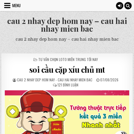
Skip
MENU
to
content
cau 2 nhay dep hom nay – cau hai
nhay mien bac
cau 2 nhay dep hom nay – cau hai nhay mien bac
POSTED
TƯ VẤN CHỌN LOTO MIỀN TRUNG TỐI NAY
IN
soi cầu cặp xíu chủ mt
AUTHOR:
PUBLISHED
CAU 2 NHAY DEP HOM NAY - CAU HAI NHAY MIEN BAC
07/08/2026
Ở
DATE:
121 BÌNH LUẬN
SOI
CẦU
CẶP
XÍU
CHỦ
MT