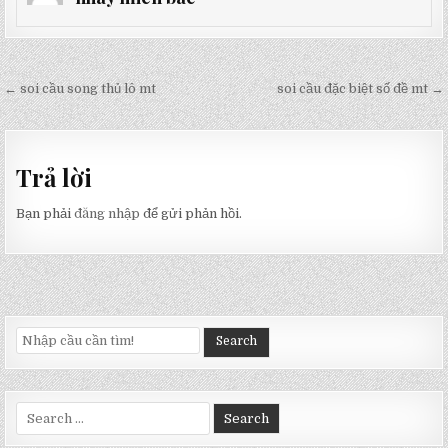
Điều
← soi cầu song thủ lô mt
soi cầu đặc biệt số đề mt →
hướng
bài
viết
Trả lời
Bạn phải
đăng nhập
để gửi phản hồi.
Search
Search
for: