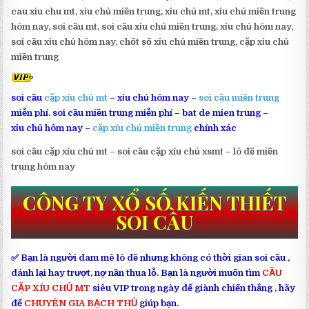
cau xiu chu mt, xỉu chủ miền trung, xỉu chủ mt, xỉu chủ miền trung
hôm nay, soi cầu mt, soi cầu xỉu chủ miền trung, xỉu chủ hôm nay,
soi cầu xỉu chủ hôm nay, chốt số xỉu chủ miền trung, cặp xỉu chủ
miền trung
soi cầu
cặp xíu chủ mt
– xỉu chủ hôm nay –
soi cầu miền trung
miễn phí. soi cầu miền trung miễn phí – bat de mien trung –
xỉu chủ hôm nay –
cặp xíu chủ miền trung
chính xác
soi cầu cặp xíu chủ mt – soi cầu cặp xíu chủ xsmt – lô đề miền
trung hôm nay
CÔNG TY XỔ SỐ KIẾN THIẾT
SOI CẦU
✅ Bạn là người đam mê lô đề nhưng không có thời gian soi cầu ,
đánh lại hay trượt, nợ nần thua lỗ. Bạn là người muốn tìm
CẦU
CẶP XÍU CHỦ MT
siêu VIP trong ngày để giành chiến thắng , hãy
để
CHUYÊN GIA BẠCH THỦ
giúp bạn.