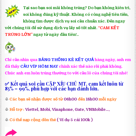
Tại sao bạn soi mãi không trúng? Do bạn không kiên trì,
soi không đúng kỹ thuật. Không có công nghệ tiên tiến,
không tìm được dịch vụ soi cầu chuẩn xác. Đến ngay
với chúng tôi để sử dụng dịch vụ lấy số tốt nhất.
“CAM KẾT
TRÚNG LỚN”
ngay từ ngày đầu tiên!..
Chỉ cần nhìn qua
BẢNG THỐNG KÊ KẾT QUẢ
hàng ngày, anh em
đã thấy
CẦU VÍP HÔM NAY
chính xác thế nào rồi phải không.
Chúc anh em luôn trúng thưởng to với cầu lô của chúng tôi nhé!
✅ Kết quả soi cầu CẶP XÍU CHỦ MT, cam kết luôn từ
85% – 99%, phù hợp với các bạn đánh lớn.
♧
Các bạn sẽ nhận được số từ
06h00
đến
18h00
mỗi ngày
♧
Hỗ trợ :
Viettel, Mobi, Vinaphone, Gate, VNMobile…,
♧
Có thể nạp cộng dồn thẻ
( Ví dụ 5 cái 100k )