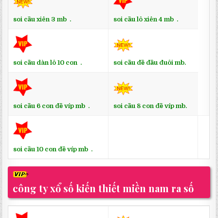
soi cầu xiên 3 mb
.
soi cầu lô xiên 4 mb
.
soi cầu dàn lô 10 con
.
soi cầu đề đầu đuôi mb.
soi cầu 6 con đề víp mb
.
soi cầu 8 con đề víp mb
.
soi cầu 10 con đề víp mb
.
công ty xổ số kiến thiết miền nam ra số