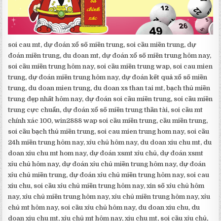
soi cau mt, dự đoán xổ số miền trung, soi cầu miền trung, dự
đoán miền trung, du doan mt, dự đoán xổ số miền trung hôm nay,
soi cầu miền trung hôm nay, soi cầu miền trung wap, soi cau mien
trung, dự đoán miền trung hôm nay, dự đoán kết quả xổ số miền
trung, du doan mien trung, du doan xs than tai mt, bạch thủ miền
trung đẹp nhất hôm nay, dự đoán soi cầu miền trung, soi cầu miền
trung cực chuẩn, dự đoán xổ số miền trung thần tài, soi cầu mt
chính xác 100, win2888 wap soi cầu miền trung, cầu miền trung,
soi cầu bạch thủ miền trung, soi cau mien trung hom nay, soi cầu
24h miền trung hôm nay, xỉu chủ hôm nay, du doan xiu chu mt, du
doan xiu chu mt hom nay, dự đoán xsmt xỉu chủ, dự đoán xsmt
xỉu chủ hôm nay, dự đoán xỉu chủ miền trung hôm nay, dự đoán
xỉu chủ miền trung, dự đoán xỉu chủ miền trung hôm nay, soi cau
xiu chu, soi cầu xỉu chủ miền trung hôm nay, xin số xỉu chủ hôm
nay, xỉu chủ miền trung hôm nay, xỉu chủ miền trung hôm nay, xỉu
chủ mt hôm nay, soi cầu xỉu chủ hôm nay, du doan xiu chu, du
doan xiu chu mt, xỉu chủ mt hôm nay, xiu chu mt, soi cầu xỉu chủ,