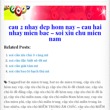
cau 2 nhay dep hom nay – cau hai
nhay mien bac – soi xiu chu mien
nam
Related Posts:
soi cầu xíu chủ 3 càng mt
soi cầu đặc biệt số đề mt
soi cầu giải tám mt
soi cầu bao lô bạch thủ mt
Tagged
bat de mien trung
,
bat so de mien trung
,
cặp xỉu chủ
hôm nay víp
,
cặp xỉu chủ là gì
,
cặp xỉu chủ lô đề chính xác
,
cặp xỉu
chủ lô đề đẳng cấp
,
cặp xỉu chủ lô đề hôm nay
,
cặp xỉu chủ lô đề là
gì
,
cặp xỉu chủ miền nam
,
cặp xỉu chủ miền Nam hôm nay
,
cap xiu
chu mien phi
,
cặp xíu chủ miền trung
,
cặp xỉu chủ miền trung ăn
bao nhiêu
,
cặp xỉu chủ MIỀN TRUNG ĂN CHẮC
,
cặp xỉu chủ MIỀN