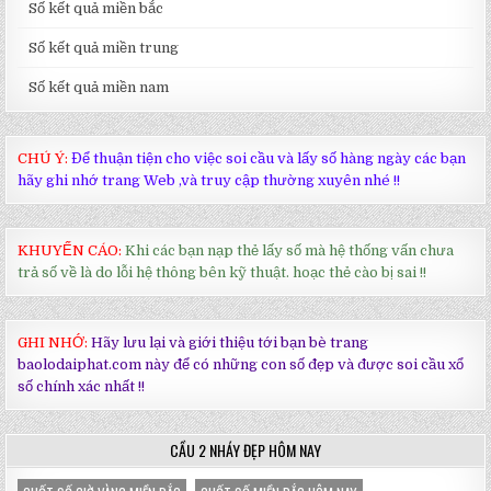
Số kết quả miền bắc
Số kết quả miền trung
Số kết quả miền nam
CHÚ Ý:
Để thuận tiện cho việc soi cầu và lấy số hàng ngày các bạn
hãy ghi nhớ trang Web ,và truy cập thường xuyên nhé !!
KHUYẾN CÁO:
Khi các bạn nạp thẻ lấy số mà hệ thống vấn chưa
trả số về là do lỗi hệ thông bên kỹ thuật. hoạc thẻ cào bị sai !!
GHI NHỚ:
Hãy lưu lại và giới thiệu tới bạn bè trang
baolodaiphat.com này để có những con số đẹp và được soi cầu xổ
số chính xác nhất !!
CẦU 2 NHÁY ĐẸP HÔM NAY