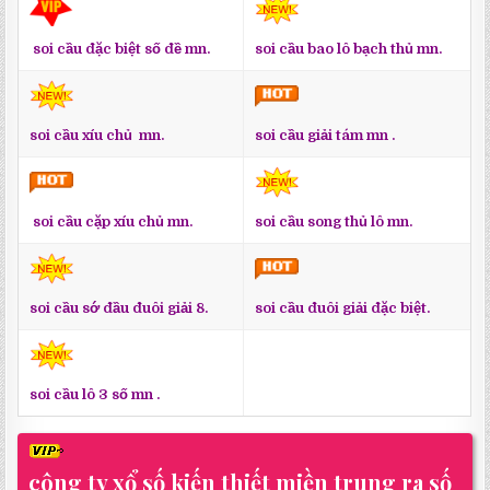
soi cầu đặc biệt số đề mn.
soi cầu bao lô bạch thủ mn.
soi cầu xíu chủ mn.
soi cầu giải tám mn
.
soi cầu song thủ lô mn.
soi cầu cặp xíu chủ mn.
soi cầu sớ đầu đuôi giải 8.
soi cầu đuôi giải đặc biệt.
soi cầu lô 3 số mn
.
công ty xổ số kiến thiết miền trung ra số