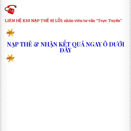
LIÊN HỆ KHI NẠP THẺ BỊ LỖI: nhân viên tư vấn “Trực Tuyến”
NẠP THẺ & NHẬN KẾT QUẢ NGAY Ô DƯỚI
ĐÂY