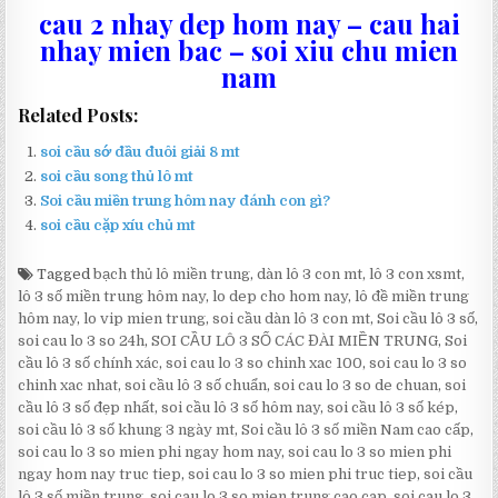
cau 2 nhay dep hom nay – cau hai
nhay mien bac – soi xiu chu mien
nam
Related Posts:
soi cầu sớ đầu đuôi giải 8 mt
soi cầu song thủ lô mt
Soi cầu miền trung hôm nay đánh con gì?
soi cầu cặp xíu chủ mt
Tagged
bạch thủ lô miền trung
,
dàn lô 3 con mt
,
lô 3 con xsmt
,
lô 3 số miền trung hôm nay
,
lo dep cho hom nay
,
lô đề miền trung
hôm nay
,
lo vip mien trung
,
soi cầu dàn lô 3 con mt
,
Soi cầu lô 3 số
,
soi cau lo 3 so 24h
,
SOI CẦU LÔ 3 SỐ CÁC ĐÀI MIỀN TRUNG
,
Soi
cầu lô 3 số chính xác
,
soi cau lo 3 so chinh xac 100
,
soi cau lo 3 so
chinh xac nhat
,
soi cầu lô 3 số chuẩn
,
soi cau lo 3 so de chuan
,
soi
cầu lô 3 số đẹp nhất
,
soi cầu lô 3 số hôm nay
,
soi cầu lô 3 số kép
,
soi cầu lô 3 số khung 3 ngày mt
,
Soi cầu lô 3 số miền Nam cao cấp
,
soi cau lo 3 so mien phi ngay hom nay
,
soi cau lo 3 so mien phi
ngay hom nay truc tiep
,
soi cau lo 3 so mien phi truc tiep
,
soi cầu
lô 3 số miền trung
,
soi cau lo 3 so mien trung cao cap
,
soi cau lo 3