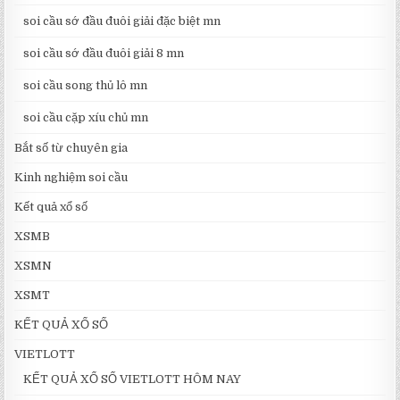
soi cầu sớ đầu đuôi giải đặc biệt mn
soi cầu sớ đầu đuôi giải 8 mn
soi cầu song thủ lô mn
soi cầu cặp xíu chủ mn
Bắt số từ chuyên gia
Kinh nghiệm soi cầu
Kết quả xổ số
XSMB
XSMN
XSMT
KẾT QUẢ XỔ SỐ
VIETLOTT
KẾT QUẢ XỔ SỐ VIETLOTT HÔM NAY