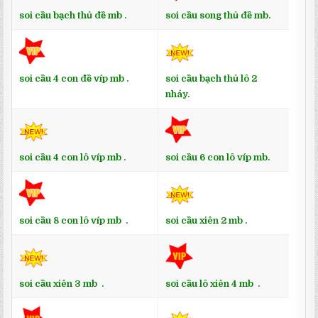
soi cầu bạch thủ đề mb
.
soi cầu song thủ đề mb.
soi cầu 4 con đề víp mb
.
soi cầu bạch thủ lô 2
nháy.
soi cầu 4 con lô víp mb
.
soi cầu 6 con lô víp mb.
soi cầu 8 con lô víp mb
.
soi cầu xiên 2 m
b .
soi cầu xiên 3 mb
.
soi cầu lô xiên 4 mb
.