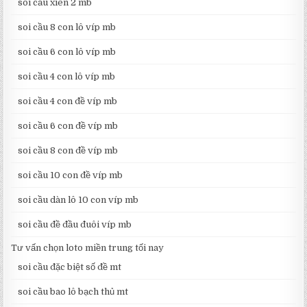
soi cầu xiên 2 mb
soi cầu 8 con lô víp mb
soi cầu 6 con lô víp mb
soi cầu 4 con lô víp mb
soi cầu 4 con đề víp mb
soi cầu 6 con đề víp mb
soi cầu 8 con đề víp mb
soi cầu 10 con đề víp mb
soi cầu dàn lô 10 con víp mb
soi cầu đề đầu đuôi víp mb
Tư vấn chọn loto miền trung tối nay
soi cầu đặc biệt số đề mt
soi cầu bao lô bạch thủ mt