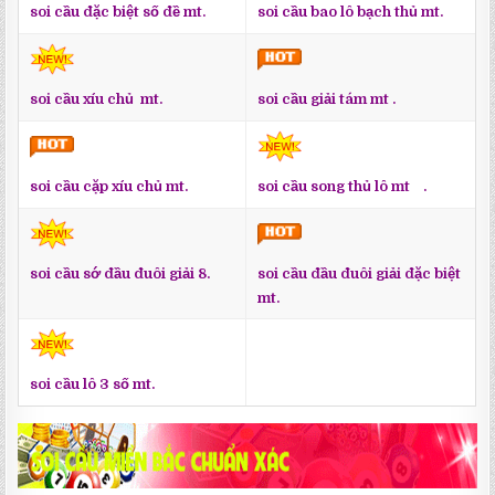
soi cầu đặc biệt số đề mt.
soi cầu bao lô bạch thủ mt.
soi cầu xíu chủ mt.
soi cầu giải tám mt
.
soi cầu song thủ lô mt
.
soi cầu cặp xíu chủ mt.
soi cầu sớ đầu đuôi giải 8.
soi cầu đầu đuôi giải đặc biệt
mt.
soi cầu lô 3 số mt.