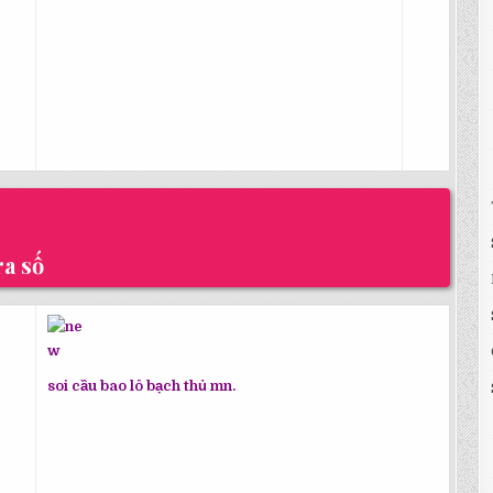
ra số
soi cầu bao lô bạch thủ mn.