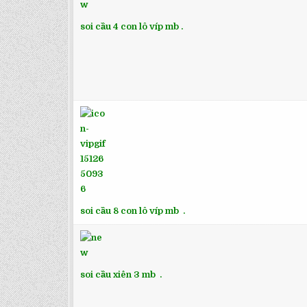
soi cầu 4 con lô víp mb
.
soi cầu 8 con lô víp mb
.
soi cầu xiên 3 mb
.