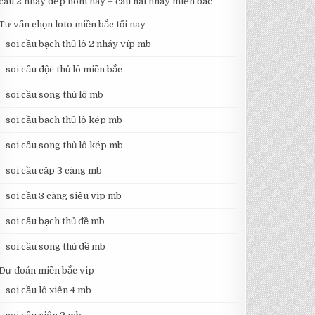
cau 2 nhay dep hom nay – cau hai nhay mien bac
Tư vấn chọn loto miền bắc tối nay
soi cầu bạch thủ lô 2 nháy víp mb
soi cầu độc thủ lô miền bắc
soi cầu song thủ lô mb
soi cầu bạch thủ lô kép mb
soi cầu song thủ lô kép mb
soi cầu cặp 3 càng mb
soi cầu 3 càng siêu vip mb
soi cầu bạch thủ đề mb
soi cầu song thủ đề mb
Dự đoán miền bắc vip
soi cầu lô xiên 4 mb