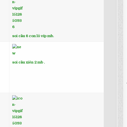
soi cầu 6 con lô víp mb.
soi cầu xiên 2 m
b .