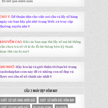
Số kết quả miền nam
CHÚ Ý:
Để thuận tiện cho việc soi cầu và lấy số hàng
ngày các bạn hãy ghi nhớ trang Web ,và truy cập
thường xuyên nhé !!
KHUYẾN CÁO:
Khi các bạn nạp thẻ lấy số mà hệ thống
vấn chưa trả số về là do lỗi hệ thông bên kỹ thuật.
hoạc thẻ cào bị sai !!
GHI NHỚ:
Hãy lưu lại và giới thiệu tới bạn bè trang
baolodaiphat.com này để có những con số đẹp và
được soi cầu xổ số chính xác nhất !!
CẦU 2 NHÁY ĐẸP HÔM NAY
CHỐT SỐ GIỜ VÀNG MIỀN BẮC
CHỐT SỐ MIỀN BẮC HÔM NAY
CHỐT SỐ ĐẸP MIỀN BẮC
DU DOAN XSMB
DỰ ĐOÁN