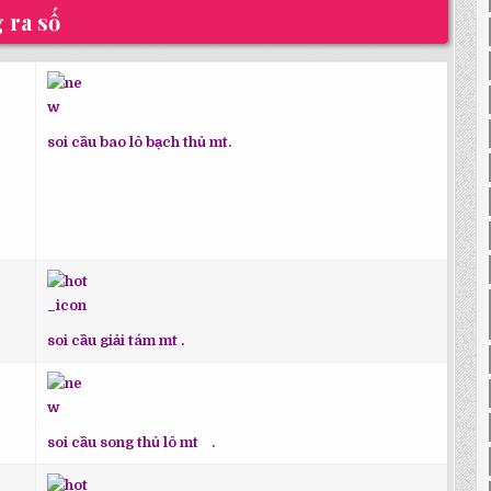
 ra số
soi cầu bao lô bạch thủ mt.
soi cầu giải tám mt
.
soi cầu song thủ lô mt
.