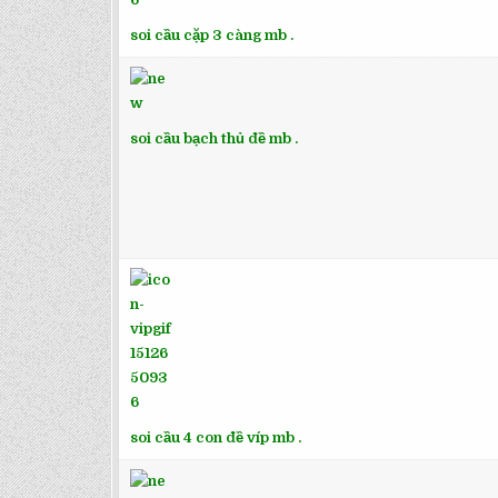
soi cầu cặp 3 càng mb
.
soi cầu bạch thủ đề mb
.
soi cầu 4 con đề víp mb
.