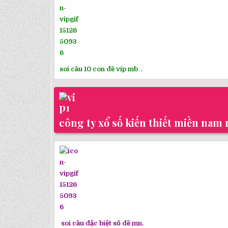
soi cầu 10 con đề víp mb
.
công ty xổ số kiến thiết miền nam 
soi cầu đặc biệt số đề mn.