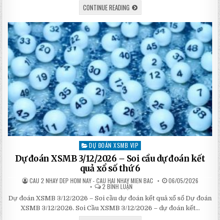
SOI
DỰ
CONTINUE READING
CẦU
ĐOÁN
DỰ
XSMB
ĐOÁN
6/11/2026
KẾT
–
QUẢ
SOI
XỔ
CẦU
SỐ
DỰ
THỨ
ĐOÁN
7
KẾT
QUẢ
XỔ
SỐ
THỨ
7
DỰ ĐOÁN XSMB VIP
Posted
in
Dự đoán XSMB 3/12/2026 – Soi cầu dự đoán kết
quả xổ số thứ 6
AUTHOR:
PUBLISHED
CAU 2 NHAY DEP HOM NAY - CAU HAI NHAY MIEN BAC
06/05/2026
Ở
DATE:
2 BÌNH LUẬN
DỰ
ĐOÁN
Dự đoán XSMB 3/12/2026 – Soi cầu dự đoán kết quả xổ số Dự đoán
XSMB
XSMB 3/12/2026. Soi Cầu XSMB 3/12/2026 – dự đoán kết…
3/12/2026
–