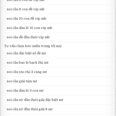
soi cầu 8 con đề víp mb
soi cầu 10 con đề víp mb
soi cầu dàn lô 10 con víp mb
soi cầu đề đầu đuôi víp mb
Tư vấn chọn loto miền trung tối nay
soi cầu đặc biệt số đề mt
soi cầu bao lô bạch thủ mt
soi cầu xíu chủ 3 càng mt
soi cầu giải tám mt
soi cầu dàn lô 3 con mt
soi cầu sớ đầu đuôi giải đặc biệt mt
soi cầu sớ đầu đuôi giải 8 mt