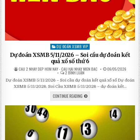
DỰ ĐOÁN XSMB VIP
Posted
in
Dự đoán XSMB 5/11/2026 – Soi cầu dự đoán kết
quả xổ số thứ 6
AUTHOR:
PUBLISHED
CAU 2 NHAY DEP HOM NAY - CAU HAI NHAY MIEN BAC
06/05/2026
Ở
DATE:
2 BÌNH LUẬN
DỰ
ĐOÁN
Dự đoán XSMB 5/11/2026 – Soi cầu dự đoán kết quả xổ số Dự đoán
XSMB
XSMB 5/11/2026. Soi Cầu XSMB 5/11/2026 – dự đoán kết…
5/11/2026
–
SOI
DỰ
CONTINUE READING
CẦU
ĐOÁN
DỰ
XSMB
ĐOÁN
5/11/2026
KẾT
–
QUẢ
SOI
XỔ
CẦU
SỐ
DỰ
THỨ
ĐOÁN
6
KẾT
QUẢ