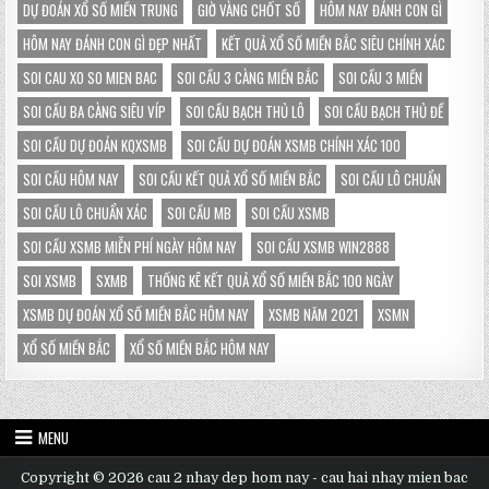
DỰ ĐOÁN XỔ SỐ MIỀN TRUNG
GIỜ VÀNG CHỐT SỐ
HÔM NAY ĐÁNH CON GÌ
HÔM NAY ĐÁNH CON GÌ ĐẸP NHẤT
KẾT QUẢ XỔ SỐ MIỀN BẮC SIÊU CHÍNH XÁC
SOI CAU XO SO MIEN BAC
SOI CẦU 3 CÀNG MIỀN BẮC
SOI CẦU 3 MIỀN
SOI CẦU BA CÀNG SIÊU VÍP
SOI CẦU BẠCH THỦ LÔ
SOI CẦU BẠCH THỦ ĐỀ
SOI CẦU DỰ ĐOÁN KQXSMB
SOI CẦU DỰ ĐOÁN XSMB CHÍNH XÁC 100
SOI CẦU HÔM NAY
SOI CẦU KẾT QUẢ XỔ SỐ MIỀN BẮC
SOI CẦU LÔ CHUẨN
SOI CẦU LÔ CHUẨN XÁC
SOI CẦU MB
SOI CẦU XSMB
SOI CẦU XSMB MIỄN PHÍ NGÀY HÔM NAY
SOI CẦU XSMB WIN2888
SOI XSMB
SXMB
THỐNG KÊ KẾT QUẢ XỔ SỐ MIỀN BẮC 100 NGÀY
XSMB DỰ ĐOÁN XỔ SỐ MIỀN BẮC HÔM NAY
XSMB NĂM 2021
XSMN
XỔ SỐ MIỀN BẮC
XỔ SỐ MIỀN BẮC HÔM NAY
MENU
Copyright © 2026 cau 2 nhay dep hom nay - cau hai nhay mien bac