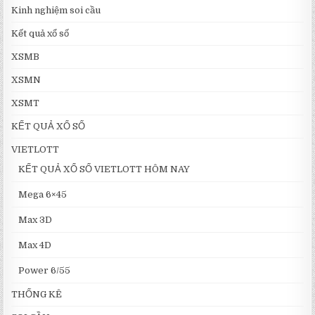
Kinh nghiệm soi cầu
Kết quả xổ số
XSMB
XSMN
XSMT
KẾT QUẢ XỔ SỐ
VIETLOTT
KẾT QUẢ XỔ SỐ VIETLOTT HÔM NAY
Mega 6×45
Max 3D
Max 4D
Power 6/55
THỐNG KÊ