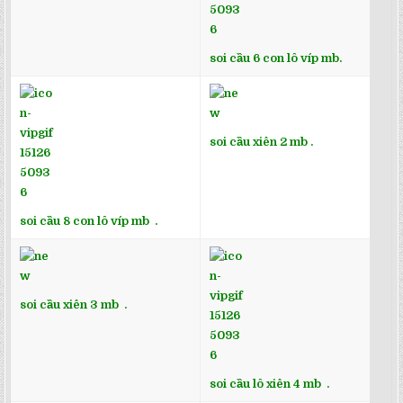
soi cầu 6 con lô víp mb.
soi cầu xiên 2 m
b .
soi cầu 8 con lô víp mb
.
soi cầu xiên 3 mb
.
soi cầu lô xiên 4 mb
.