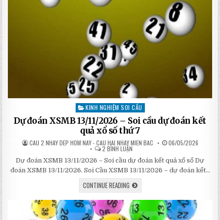
XỔ
SỐ
THỨ
6
KINH NGHIỆM SOI CẦU
Posted
in
Dự đoán XSMB 13/11/2026 – Soi cầu dự đoán kết
quả xổ số thứ 7
AUTHOR:
PUBLISHED
CAU 2 NHAY DEP HOM NAY - CAU HAI NHAY MIEN BAC
06/05/2026
Ở
DATE:
2 BÌNH LUẬN
DỰ
ĐOÁN
Dự đoán XSMB 13/11/2026 – Soi cầu dự đoán kết quả xổ số Dự
XSMB
đoán XSMB 13/11/2026. Soi Cầu XSMB 13/11/2026 – dự đoán kết…
13/11/2026
–
SOI
DỰ
CONTINUE READING
CẦU
ĐOÁN
DỰ
XSMB
ĐOÁN
13/11/2026
KẾT
–
QUẢ
SOI
XỔ