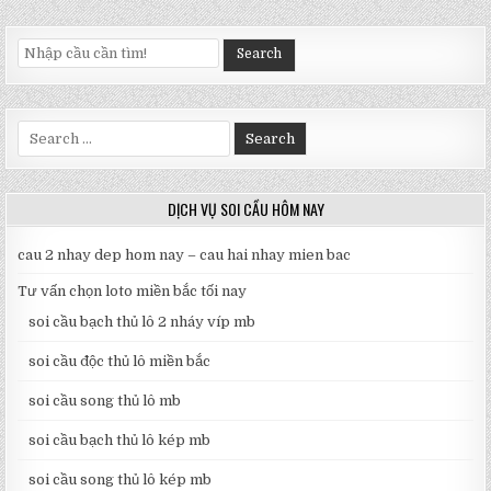
KẾT
viết
QUẢ
XỔ
SỐ
Search
Search
for:
DỊCH VỤ SOI CẦU HÔM NAY
cau 2 nhay dep hom nay – cau hai nhay mien bac
Tư vấn chọn loto miền bắc tối nay
soi cầu bạch thủ lô 2 nháy víp mb
soi cầu độc thủ lô miền bắc
soi cầu song thủ lô mb
soi cầu bạch thủ lô kép mb
soi cầu song thủ lô kép mb