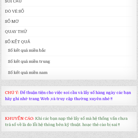
SOI CẦU
DÒ VÉ SỐ
SỔ MƠ
QUAY THỬ
SỐ KẾT QUẢ
Số kết quả miền bắc
Số kết quả miền trung
Số kết quả miền nam
CHÚ Ý:
Để thuận tiện cho việc soi cầu và lấy số hàng ngày các bạn
hãy ghi nhớ trang Web ,và truy cập thường xuyên nhé !!
KHUYẾN CÁO:
Khi các bạn nạp thẻ lấy số mà hệ thống vấn chưa
trả số về là do lỗi hệ thông bên kỹ thuật. hoạc thẻ cào bị sai !!