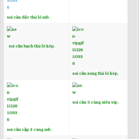
soi cầu độc thủ lô mb
.
soi cầu bạch thủ lô kép.
soi cầu song thủ lô kép.
soi cầu 3 càng siêu vip
.
soi cầu cặp 3 càng mb
.