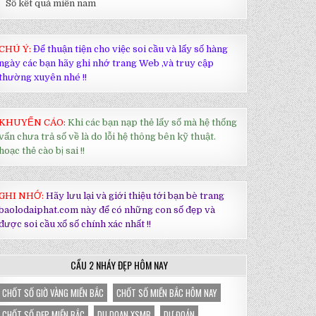
Số kết quả miền nam
CHÚ Ý:
Để thuận tiện cho việc soi cầu và lấy số hàng
ngày các bạn hãy ghi nhớ trang Web ,và truy cập
thường xuyên nhé !!
KHUYẾN CÁO:
Khi các bạn nạp thẻ lấy số mà hệ thống
vấn chưa trả số về là do lỗi hệ thông bên kỹ thuật.
hoạc thẻ cào bị sai !!
GHI NHỚ:
Hãy lưu lại và giới thiệu tới bạn bè trang
baolodaiphat.com này để có những con số đẹp và
được soi cầu xổ số chính xác nhất !!
CẦU 2 NHÁY ĐẸP HÔM NAY
CHỐT SỐ GIỜ VÀNG MIỀN BẮC
CHỐT SỐ MIỀN BẮC HÔM NAY
CHỐT SỐ ĐẸP MIỀN BẮC
DU DOAN XSMB
DỰ ĐOÁN