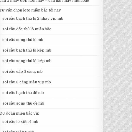
cau 2 nhay dep hom nay – cau hai nhay mien bac
Tư vấn chọn loto miền bắc tối nay
soi cầu bạch thủ lô 2 nháy víp mb
soi cầu độc thủ lô miền bắc
soi cầu song thủ lô mb
soi cầu bạch thủ lô kép mb
soi cầu song thủ lô kép mb
soi cầu cặp 3 càng mb
soi cầu 3 càng siêu vip mb
soi cầu bạch thủ đề mb
soi cầu song thủ đề mb
Dự đoán miền bắc vip
soi cầu lô xiên 4 mb