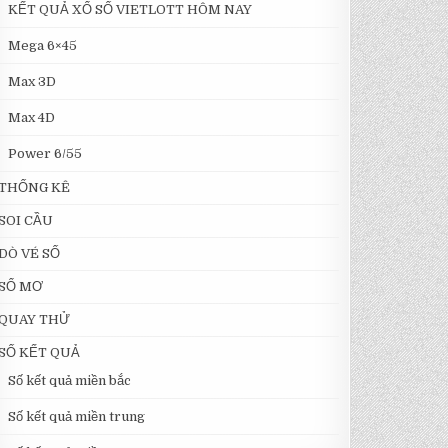
KẾT QUẢ XỔ SỐ VIETLOTT HÔM NAY
Mega 6×45
Max 3D
Max 4D
Power 6/55
THỐNG KÊ
SOI CẦU
DÒ VÉ SỐ
SỔ MƠ
QUAY THỬ
SỐ KẾT QUẢ
Số kết quả miền bắc
Số kết quả miền trung