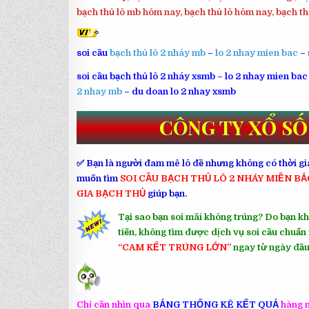
bạch thủ lô mb hôm nay, bạch thủ lô hôm nay, bạch t
soi cầu
bạch thủ lô 2 nháy mb
–
lo 2 nhay mien bac
– 
soi cầu bạch thủ lô 2 nháy xsmb – lo 2 nhay mien ba
2 nhay mb
– du doan lo 2 nhay xsmb
CÔNG TY XỔ SỐ
✅ Bạn là người đam mê lô đề nhưng không có thời gian 
muốn tìm
SOI CẦU BẠCH THỦ LÔ 2 NHÁY MIỀN BẮ
GIA BẠCH THỦ
giúp bạn.
Tại sao bạn soi mãi không trúng? Do bạn kh
tiến, không tìm được dịch vụ soi cầu chuẩn 
“CAM KẾT TRÚNG LỚN”
ngay từ ngày đầu 
Chỉ cần nhìn qua
BẢNG THỐNG KÊ KẾT QUẢ
hàng n