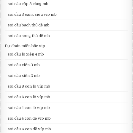
soi cầu cặp 3 càng mb
soi cầu 3 càng siêu vip mb
soi cầu bạch thủ đề mb
soi cầu song thủ đề mb
Dự đoán miền bắc vip
soi cầu lô xiên 4 mb
soi cầu xiên 3 mb
soi cầu xiên 2 mb
soi cầu 8 con lô víp mb
soi cầu 6 con lô víp mb
soi cầu 4 con lô víp mb
soi cầu 4 con đề víp mb
soi cầu 6 con đề víp mb