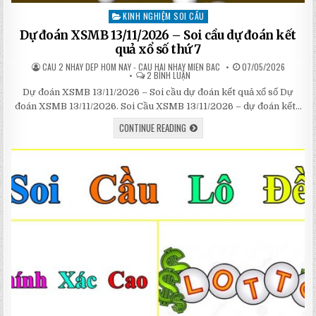
KINH NGHIỆM SOI CẦU
Posted
in
Dự đoán XSMB 13/11/2026 – Soi cầu dự đoán kết
quả xổ số thứ 7
AUTHOR:
PUBLISHED
CAU 2 NHAY DEP HOM NAY - CAU HAI NHAY MIEN BAC
07/05/2026
Ở
DATE:
2 BÌNH LUẬN
DỰ
ĐOÁN
Dự đoán XSMB 13/11/2026 – Soi cầu dự đoán kết quả xổ số Dự
XSMB
đoán XSMB 13/11/2026. Soi Cầu XSMB 13/11/2026 – dự đoán kết…
13/11/2026
–
SOI
DỰ
CONTINUE READING
CẦU
ĐOÁN
DỰ
XSMB
ĐOÁN
13/11/2026
KẾT
–
QUẢ
SOI
XỔ
CẦU
SỐ
DỰ
THỨ
ĐOÁN
7
KẾT
QUẢ
XỔ
SỐ
THỨ
7