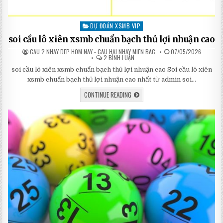
DỰ ĐOÁN XSMB VIP
Posted
in
soi cầu lô xiên xsmb chuẩn bạch thủ lợi nhuận cao
AUTHOR:
PUBLISHED
CAU 2 NHAY DEP HOM NAY - CAU HAI NHAY MIEN BAC
07/05/2026
Ở
DATE:
2 BÌNH LUẬN
SOI
CẦU
soi cầu lô xiên xsmb chuẩn bạch thủ lợi nhuận cao Soi cầu lô xiên
LÔ
xsmb chuẩn bạch thủ lợi nhuận cao nhất từ admin soi…
XIÊN
XSMB
CHUẨN
SOI
CONTINUE READING
BẠCH
CẦU
THỦ
LÔ
LỢI
XIÊN
NHUẬN
XSMB
CAO
CHUẨN
BẠCH
THỦ
LỢI
NHUẬN
CAO