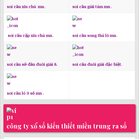
soi cầu xíu chủ mn.
soi cầu giải tám mn
.
soi cầu cặp xíu chủ mn.
soi cầu song thủ lô mn.
soi cầu sớ đầu đuôi giải 8.
soi cầu đuôi giải đặc biệt.
soi cầu lô 3 số mn
.
công ty xổ số kiến thiết miền trung ra số