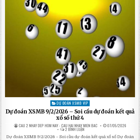
ĐOÁN
11/11/2026
KẾT
–
QUẢ
SOI
XỔ
CẦU
SỐ
DỰ
THỨ
ĐOÁN
5
KẾT
QUẢ
XỔ
SỐ
THỨ
5
DỰ ĐOÁN XSMB VIP
Posted
in
Dự đoán XSMB 9/2/2026 – Soi cầu dự đoán kết quả
xổ số thứ 4
AUTHOR:
PUBLISHED
CAU 2 NHAY DEP HOM NAY - CAU HAI NHAY MIEN BAC
07/05/2026
Ở
DATE:
2 BÌNH LUẬN
DỰ
ĐOÁN
Dự đoán XSMB 9/2/2026 – Soi cầu dự đoán kết quả xổ số Dự đoán