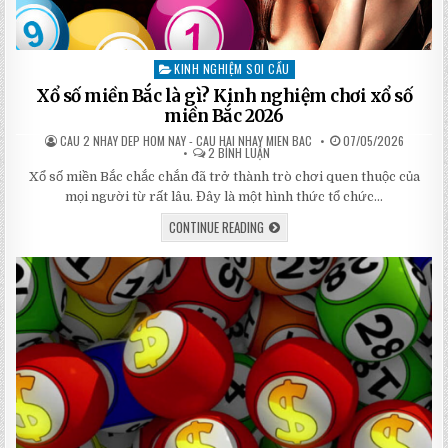
KINH NGHIỆM SOI CẦU
Posted
in
Xổ số miền Bắc là gì? Kinh nghiệm chơi xổ số
miền Bắc 2026
AUTHOR:
PUBLISHED
CAU 2 NHAY DEP HOM NAY - CAU HAI NHAY MIEN BAC
07/05/2026
Ở
DATE:
2 BÌNH LUẬN
XỔ
SỐ
Xổ số miền Bắc chắc chắn đã trở thành trò chơi quen thuộc của
MIỀN
mọi người từ rất lâu. Đây là một hình thức tổ chức…
BẮC
LÀ
GÌ?
XỔ
CONTINUE READING
KINH
SỐ
NGHIỆM
MIỀN
CHƠI
BẮC
XỔ
LÀ
SỐ
GÌ?
MIỀN
KINH
BẮC
NGHIỆM
2026
CHƠI
XỔ
SỐ
MIỀN
BẮC
2026