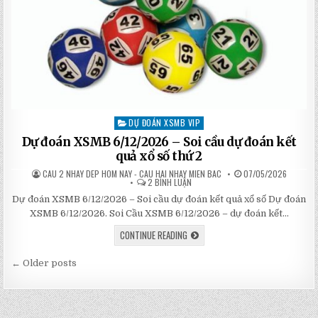
DỰ ĐOÁN XSMB VIP
Posted
in
Dự đoán XSMB 6/12/2026 – Soi cầu dự đoán kết
quả xổ số thứ 2
AUTHOR:
PUBLISHED
CAU 2 NHAY DEP HOM NAY - CAU HAI NHAY MIEN BAC
07/05/2026
Ở
DATE:
2 BÌNH LUẬN
DỰ
ĐOÁN
Dự đoán XSMB 6/12/2026 – Soi cầu dự đoán kết quả xổ số Dự đoán
XSMB
XSMB 6/12/2026. Soi Cầu XSMB 6/12/2026 – dự đoán kết…
6/12/2026
–
SOI
DỰ
CONTINUE READING
CẦU
ĐOÁN
DỰ
XSMB
Điều
ĐOÁN
6/12/2026
← Older posts
KẾT
–
QUẢ
hướng
SOI
XỔ
CẦU
SỐ
bài
DỰ
THỨ
ĐOÁN
2
KẾT