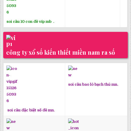
soi cầu 10 con đề víp mb
.
công ty xổ số kiến thiết miền nam ra số
soi cầu bao lô bạch thủ mn.
soi cầu đặc biệt số đề mn.