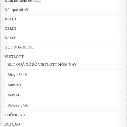
Kinh nghiệm soi cầu
Kết quả xổ số
XSMB
XSMN
XSMT
KẾT QUẢ XỔ SỐ
VIETLOTT
KẾT QUẢ XỔ SỐ VIETLOTT HÔM NAY
Mega 6×45
Max 3D
Max 4D
Power 6/55
THỐNG KÊ
SOI CẦU