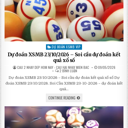
DỰ ĐOÁN XSMB VIP
Posted
in
Dự đoán XSMB 23/10/2026 – Soi cầu dự đoán kết
quả xổ số
AUTHOR:
PUBLISHED
CAU 2 NHAY DEP HOM NAY - CAU HAI NHAY MIEN BAC
09/05/2026
Ở
DATE:
2 BÌNH LUẬN
DỰ
ĐOÁN
Dự đoán XSMB 23/10/2026 – Soi cầu dự đoán kết quả xổ số Dự
XSMB
đoán XSMB 23/10/2026. Soi Cầu XSMB 23-10-2026 – dự đoán kết
23/10/2026
–
quả…
SOI
CẦU
DỰ
CONTINUE READING
DỰ
ĐOÁN
ĐOÁN
XSMB
KẾT
23/10/2026
QUẢ
XỔ
–
SỐ
SOI
CẦU
DỰ
ĐOÁN