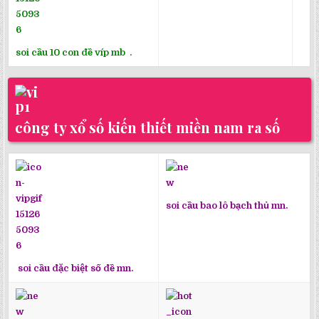
soi cầu 10 con đề víp mb
.
công ty xổ số kiến thiết miền nam ra số
soi cầu bao lô bạch thủ mn.
soi cầu đặc biệt số đề mn.