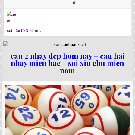
mt.
soi cầu lô 3 số mt.
cau 2 nhay dep hom nay – cau hai
nhay mien bac – soi xiu chu mien
nam