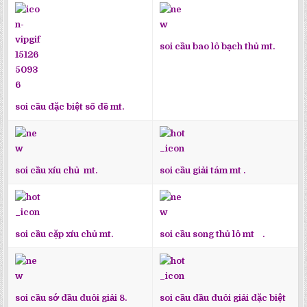
soi cầu bao lô bạch thủ mt.
soi cầu đặc biệt số đề mt.
soi cầu xíu chủ mt.
soi cầu giải tám mt
.
soi cầu cặp xíu chủ mt.
soi cầu song thủ lô mt
.
soi cầu sớ đầu đuôi giải 8.
soi cầu đầu đuôi giải đặc biệt