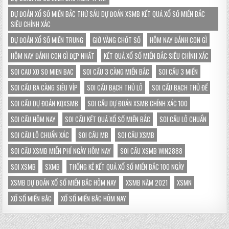
DỰ ĐOÁN XỔ SỐ MIỀN BẮC THỨ SÁU DỰ ĐOÁN XSMB KẾT QUẢ XỔ SỐ MIỀN BẮC
SIÊU CHÍNH XÁC
DỰ ĐOÁN XỔ SỐ MIỀN TRUNG
GIỜ VÀNG CHỐT SỐ
HÔM NAY ĐÁNH CON GÌ
HÔM NAY ĐÁNH CON GÌ ĐẸP NHẤT
KẾT QUẢ XỔ SỐ MIỀN BẮC SIÊU CHÍNH XÁC
SOI CAU XO SO MIEN BAC
SOI CẦU 3 CÀNG MIỀN BẮC
SOI CẦU 3 MIỀN
SOI CẦU BA CÀNG SIÊU VÍP
SOI CẦU BẠCH THỦ LÔ
SOI CẦU BẠCH THỦ ĐỀ
SOI CẦU DỰ ĐOÁN KQXSMB
SOI CẦU DỰ ĐOÁN XSMB CHÍNH XÁC 100
SOI CẦU HÔM NAY
SOI CẦU KẾT QUẢ XỔ SỐ MIỀN BẮC
SOI CẦU LÔ CHUẨN
SOI CẦU LÔ CHUẨN XÁC
SOI CẦU MB
SOI CẦU XSMB
SOI CẦU XSMB MIỄN PHÍ NGÀY HÔM NAY
SOI CẦU XSMB WIN2888
SOI XSMB
SXMB
THỐNG KÊ KẾT QUẢ XỔ SỐ MIỀN BẮC 100 NGÀY
XSMB DỰ ĐOÁN XỔ SỐ MIỀN BẮC HÔM NAY
XSMB NĂM 2021
XSMN
XỔ SỐ MIỀN BẮC
XỔ SỐ MIỀN BẮC HÔM NAY