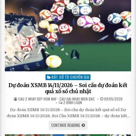
KẾT
QUẢ
XỔ
SỐ
BẮT SỐ TỪ CHUYÊN GIA
Posted
in
Dự đoán XSMB 14/11/2026 – Soi cầu dự đoán kết
quả xổ số chủ nhật
AUTHOR:
PUBLISHED
CAU 2 NHAY DEP HOM NAY - CAU HAI NHAY MIEN BAC
09/05/2026
Ở
DATE:
2 BÌNH LUẬN
DỰ
ĐOÁN
Dự đoán XSMB 14/11/2026 – Soi cầu dự đoán kết quả xổ số Dự
XSMB
đoán XSMB 14/11/2026. Soi Cầu XSMB 14/11/2026 – dự đoán kết…
14/11/2026
–
SOI
DỰ
CONTINUE READING
CẦU
ĐOÁN
DỰ
XSMB
ĐOÁN