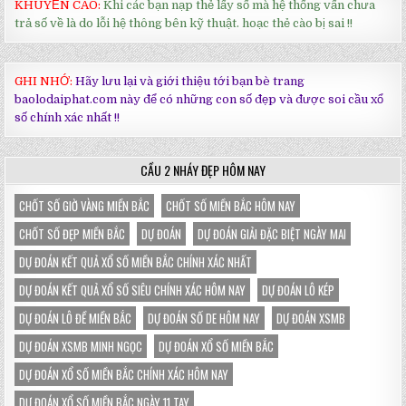
KHUYẾN CÁO:
Khi các bạn nạp thẻ lấy số mà hệ thống vấn chưa
trả số về là do lỗi hệ thông bên kỹ thuật. hoạc thẻ cào bị sai !!
GHI NHỚ:
Hãy lưu lại và giới thiệu tới bạn bè trang
baolodaiphat.com này để có những con số đẹp và được soi cầu xổ
số chính xác nhất !!
CẦU 2 NHÁY ĐẸP HÔM NAY
CHỐT SỐ GIỜ VÀNG MIỀN BẮC
CHỐT SỐ MIỀN BẮC HÔM NAY
CHỐT SỐ ĐẸP MIỀN BẮC
DỰ ĐOÁN
DỰ ĐOÁN GIẢI ĐẶC BIỆT NGÀY MAI
DỰ ĐOÁN KẾT QUẢ XỔ SỐ MIỀN BẮC CHÍNH XÁC NHẤT
DỰ ĐOÁN KẾT QUẢ XỔ SỐ SIÊU CHÍNH XÁC HÔM NAY
DỰ ĐOÁN LÔ KÉP
DỰ ĐOÁN LÔ ĐỀ MIỀN BẮC
DỰ ĐOÁN SỐ DE HÔM NAY
DỰ ĐOÁN XSMB
DỰ ĐOÁN XSMB MINH NGỌC
DỰ ĐOÁN XỔ SỐ MIỀN BẮC
DỰ ĐOÁN XỔ SỐ MIỀN BẮC CHÍNH XÁC HÔM NAY
DỰ ĐOÁN XỔ SỐ MIỀN BẮC NGÀY 11 TAY