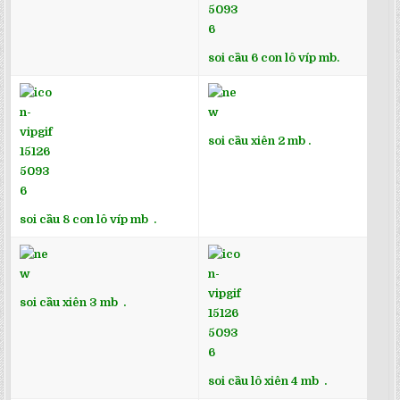
soi cầu 6 con lô víp mb.
soi cầu xiên 2 m
b .
soi cầu 8 con lô víp mb
.
soi cầu xiên 3 mb
.
soi cầu lô xiên 4 mb
.