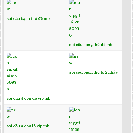
soi cầu bạch thủ đề mb
.
soi cầu song thủ đề mb.
soi cầu bạch thủ lô 2 nháy.
soi cầu 4 con đề víp mb
.
soi cầu 4 con lô víp mb
.