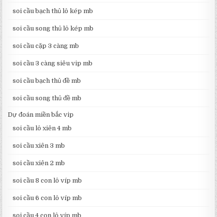
soi cầu bạch thủ lô kép mb
soi cầu song thủ lô kép mb
soi cầu cặp 3 càng mb
soi cầu 3 càng siêu vip mb
soi cầu bạch thủ đề mb
soi cầu song thủ đề mb
Dự đoán miền bắc vip
soi cầu lô xiên 4 mb
soi cầu xiên 3 mb
soi cầu xiên 2 mb
soi cầu 8 con lô víp mb
soi cầu 6 con lô víp mb
soi cầu 4 con lô víp mb