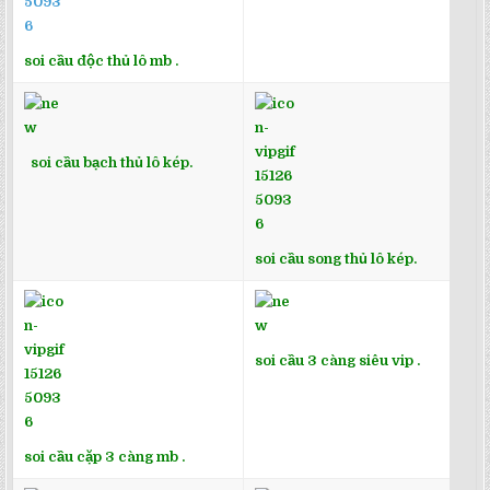
soi cầu độc thủ lô mb
.
soi cầu bạch thủ lô kép.
soi cầu song thủ lô kép.
soi cầu 3 càng siêu vip
.
soi cầu cặp 3 càng mb
.