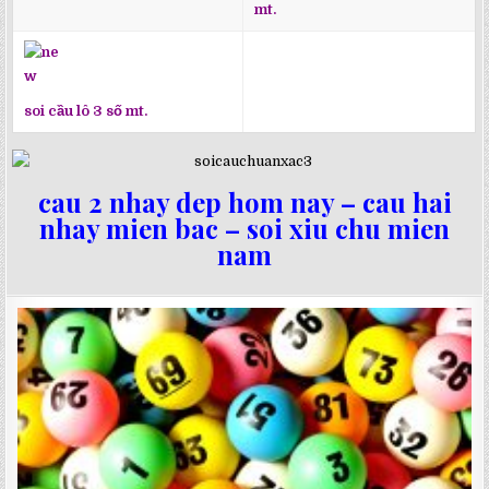
mt.
soi cầu lô 3 số mt.
cau 2 nhay dep hom nay – cau hai
nhay mien bac – soi xiu chu mien
nam