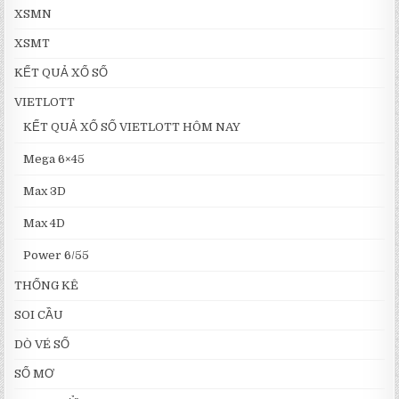
XSMN
XSMT
KẾT QUẢ XỔ SỐ
VIETLOTT
KẾT QUẢ XỔ SỐ VIETLOTT HÔM NAY
Mega 6×45
Max 3D
Max 4D
Power 6/55
THỐNG KÊ
SOI CẦU
DÒ VÉ SỐ
SỔ MƠ