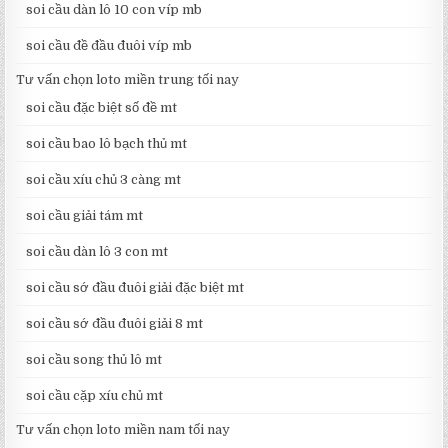
soi cầu dàn lô 10 con víp mb
soi cầu đề đầu đuôi víp mb
Tư vấn chọn loto miền trung tối nay
soi cầu đặc biệt số đề mt
soi cầu bao lô bạch thủ mt
soi cầu xíu chủ 3 càng mt
soi cầu giải tám mt
soi cầu dàn lô 3 con mt
soi cầu sớ đầu đuôi giải đặc biệt mt
soi cầu sớ đầu đuôi giải 8 mt
soi cầu song thủ lô mt
soi cầu cặp xíu chủ mt
Tư vấn chọn loto miền nam tối nay