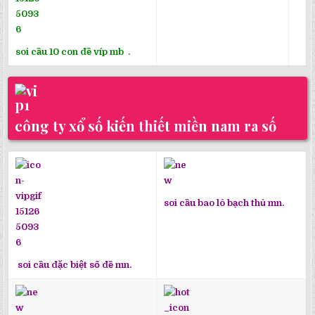
soi cầu 10 con đề víp mb
.
công ty xổ số kiến thiết miền nam ra số
soi cầu bao lô bạch thủ mn.
soi cầu đặc biệt số đề mn.