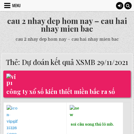
Skip
MENU
to
content
cau 2 nhay dep hom nay – cau hai
nhay mien bac
cau 2 nhay dep hom nay – cau hai nhay mien bac
Thẻ:
Dự đoán kết quả XSMB 29/11/2021
công ty xổ số kiến thiết miền bắc ra số
soi cầu song thủ lô mb.