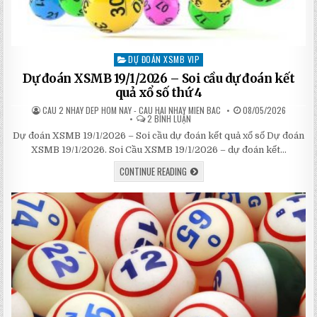
DỰ ĐOÁN XSMB VIP
Posted
in
Dự đoán XSMB 19/1/2026 – Soi cầu dự đoán kết
quả xổ số thứ 4
AUTHOR:
PUBLISHED
CAU 2 NHAY DEP HOM NAY - CAU HAI NHAY MIEN BAC
08/05/2026
Ở
DATE:
2 BÌNH LUẬN
DỰ
ĐOÁN
Dự đoán XSMB 19/1/2026 – Soi cầu dự đoán kết quả xổ số Dự đoán
XSMB
XSMB 19/1/2026. Soi Cầu XSMB 19/1/2026 – dự đoán kết…
19/1/2026
–
SOI
DỰ
CONTINUE READING
CẦU
ĐOÁN
DỰ
XSMB
ĐOÁN
19/1/2026
KẾT
–
QUẢ
SOI
XỔ
CẦU
SỐ
DỰ
THỨ
ĐOÁN
4
KẾT
QUẢ
XỔ
SỐ
THỨ
4