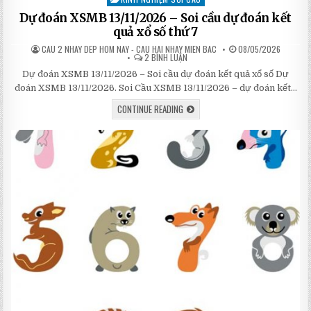
in
Dự đoán XSMB 13/11/2026 – Soi cầu dự đoán kết
quả xổ số thứ 7
AUTHOR:
PUBLISHED
CAU 2 NHAY DEP HOM NAY - CAU HAI NHAY MIEN BAC
08/05/2026
Ở
DATE:
2 BÌNH LUẬN
DỰ
ĐOÁN
Dự đoán XSMB 13/11/2026 – Soi cầu dự đoán kết quả xổ số Dự
XSMB
đoán XSMB 13/11/2026. Soi Cầu XSMB 13/11/2026 – dự đoán kết…
13/11/2026
–
SOI
DỰ
CONTINUE READING
CẦU
ĐOÁN
DỰ
XSMB
ĐOÁN
13/11/2026
KẾT
–
QUẢ
SOI
XỔ
CẦU
SỐ
DỰ
THỨ
ĐOÁN
7
KẾT
QUẢ
XỔ
SỐ
THỨ
7