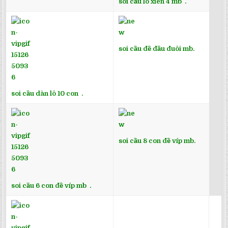
soi cầu lô xiên 4 mb
.
soi cầu đề đầu đuôi mb.
soi cầu dàn lô 10 con
.
soi cầu 8 con đề víp mb
.
soi cầu 6 con đề víp mb
.