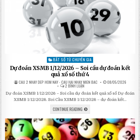
XỔ
CẦU
SỐ
DỰ
THỨ
ĐOÁN
2
KẾT
QUẢ
XỔ
SỐ
THỨ
2
BẮT SỐ TỪ CHUYÊN GIA
Posted
in
Dự đoán XSMB 1/12/2026 – Soi cầu dự đoán kết
quả xổ số thứ 4
AUTHOR:
PUBLISHED
CAU 2 NHAY DEP HOM NAY - CAU HAI NHAY MIEN BAC
08/05/2026
Ở
DATE:
2 BÌNH LUẬN
DỰ
ĐOÁN
Dự đoán XSMB 1/12/2026 – Soi cầu dự đoán kết quả xổ số Dự đoán
XSMB
XSMB 1/12/2026. Soi Cầu XSMB 1/12/2026 – dự đoán kết…
1/12/2026
–
SOI
DỰ
CONTINUE READING
CẦU
ĐOÁN
DỰ
XSMB
ĐOÁN
1/12/2026
KẾT
–
QUẢ
SOI
XỔ
CẦU
SỐ
DỰ
THỨ