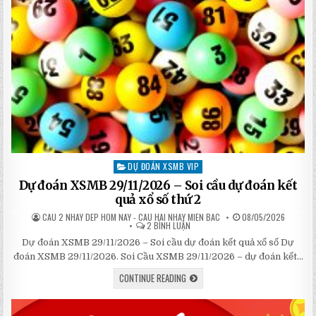
ĐOÁN
4
KẾT
QUẢ
XỔ
SỐ
THỨ
4
DỰ ĐOÁN XSMB VIP
Posted
in
Dự đoán XSMB 29/11/2026 – Soi cầu dự đoán kết
quả xổ số thứ 2
AUTHOR:
PUBLISHED
CAU 2 NHAY DEP HOM NAY - CAU HAI NHAY MIEN BAC
08/05/2026
Ở
DATE:
2 BÌNH LUẬN
DỰ
ĐOÁN
Dự đoán XSMB 29/11/2026 – Soi cầu dự đoán kết quả xổ số Dự
XSMB
đoán XSMB 29/11/2026. Soi Cầu XSMB 29/11/2026 – dự đoán kết…
29/11/2026
–
SOI
DỰ
CONTINUE READING
CẦU
ĐOÁN
DỰ
XSMB
ĐOÁN
29/11/2026
KẾT
–