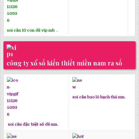
soi cầu 10 con đề víp mb
.
công ty xổ số kiến thiết miền nam ra số
soi cầu bao lô bạch thủ mn.
soi cầu đặc biệt số đề mn.