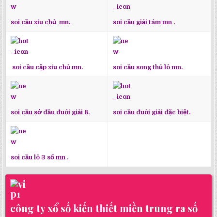
soi cầu xíu chủ mn.
soi cầu giải tám mn
.
soi cầu cặp xíu chủ mn.
soi cầu song thủ lô mn.
soi cầu sớ đầu đuôi giải 8.
soi cầu đuôi giải đặc biệt.
soi cầu lô 3 số mn
.
công ty xổ số kiến thiết miền trung ra số