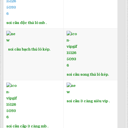
soi cầu độc thủ lô mb
.
soi cầu bạch thủ lô kép.
soi cầu song thủ lô kép.
soi cầu 3 càng siêu vip
.
soi cầu cặp 3 càng mb
.