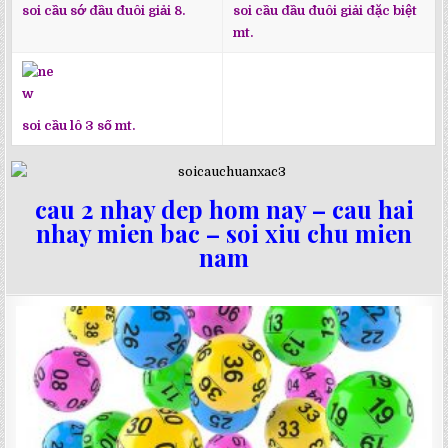
soi cầu sớ đầu đuôi giải 8.
soi cầu đầu đuôi giải đặc biệt
mt.
soi cầu lô 3 số mt.
cau 2 nhay dep hom nay – cau hai
nhay mien bac – soi xiu chu mien
nam