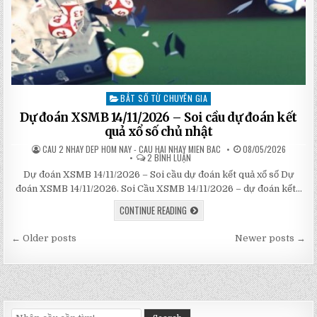
BẮT SỐ TỪ CHUYÊN GIA
Posted
in
Dự đoán XSMB 14/11/2026 – Soi cầu dự đoán kết
quả xổ số chủ nhật
AUTHOR:
PUBLISHED
CAU 2 NHAY DEP HOM NAY - CAU HAI NHAY MIEN BAC
08/05/2026
Ở
DATE:
2 BÌNH LUẬN
DỰ
ĐOÁN
Dự đoán XSMB 14/11/2026 – Soi cầu dự đoán kết quả xổ số Dự
XSMB
đoán XSMB 14/11/2026. Soi Cầu XSMB 14/11/2026 – dự đoán kết…
14/11/2026
–
SOI
DỰ
CONTINUE READING
CẦU
ĐOÁN
DỰ
XSMB
Điều
ĐOÁN
14/11/2026
← Older posts
Newer posts →
KẾT
–
QUẢ
hướng
SOI
XỔ
CẦU
SỐ
bài
DỰ
CHỦ
ĐOÁN
NHẬT
KẾT
viết
QUẢ
XỔ