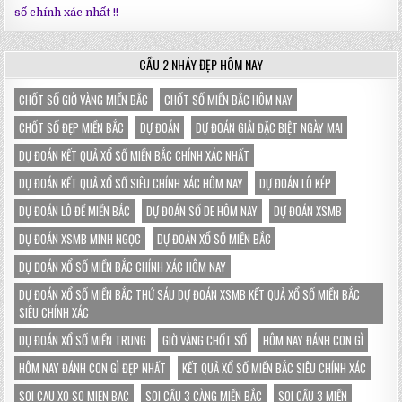
số chính xác nhất !!
CẦU 2 NHÁY ĐẸP HÔM NAY
CHỐT SỐ GIỜ VÀNG MIỀN BẮC
CHỐT SỐ MIỀN BẮC HÔM NAY
CHỐT SỐ ĐẸP MIỀN BẮC
DỰ ĐOÁN
DỰ ĐOÁN GIẢI ĐẶC BIỆT NGÀY MAI
DỰ ĐOÁN KẾT QUẢ XỔ SỐ MIỀN BẮC CHÍNH XÁC NHẤT
DỰ ĐOÁN KẾT QUẢ XỔ SỐ SIÊU CHÍNH XÁC HÔM NAY
DỰ ĐOÁN LÔ KÉP
DỰ ĐOÁN LÔ ĐỀ MIỀN BẮC
DỰ ĐOÁN SỐ DE HÔM NAY
DỰ ĐOÁN XSMB
DỰ ĐOÁN XSMB MINH NGỌC
DỰ ĐOÁN XỔ SỐ MIỀN BẮC
DỰ ĐOÁN XỔ SỐ MIỀN BẮC CHÍNH XÁC HÔM NAY
DỰ ĐOÁN XỔ SỐ MIỀN BẮC THỨ SÁU DỰ ĐOÁN XSMB KẾT QUẢ XỔ SỐ MIỀN BẮC
SIÊU CHÍNH XÁC
DỰ ĐOÁN XỔ SỐ MIỀN TRUNG
GIỜ VÀNG CHỐT SỐ
HÔM NAY ĐÁNH CON GÌ
HÔM NAY ĐÁNH CON GÌ ĐẸP NHẤT
KẾT QUẢ XỔ SỐ MIỀN BẮC SIÊU CHÍNH XÁC
SOI CAU XO SO MIEN BAC
SOI CẦU 3 CÀNG MIỀN BẮC
SOI CẦU 3 MIỀN