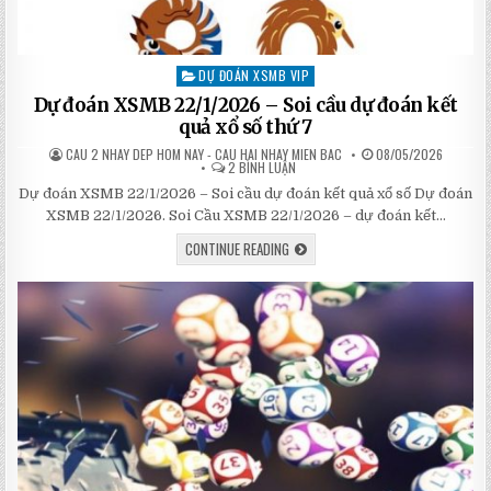
DỰ ĐOÁN XSMB VIP
Posted
in
Dự đoán XSMB 22/1/2026 – Soi cầu dự đoán kết
quả xổ số thứ 7
AUTHOR:
PUBLISHED
CAU 2 NHAY DEP HOM NAY - CAU HAI NHAY MIEN BAC
08/05/2026
Ở
DATE:
2 BÌNH LUẬN
DỰ
ĐOÁN
Dự đoán XSMB 22/1/2026 – Soi cầu dự đoán kết quả xổ số Dự đoán
XSMB
XSMB 22/1/2026. Soi Cầu XSMB 22/1/2026 – dự đoán kết…
22/1/2026
–
SOI
DỰ
CONTINUE READING
CẦU
ĐOÁN
DỰ
XSMB
ĐOÁN
22/1/2026
KẾT
–
QUẢ
SOI
XỔ
CẦU
SỐ
DỰ
THỨ
ĐOÁN
7
KẾT
QUẢ
XỔ
SỐ
THỨ
7