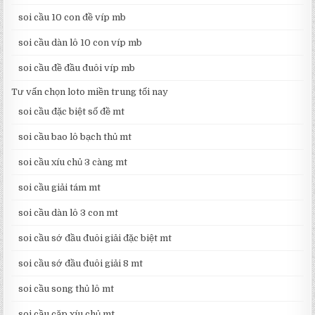
soi cầu 10 con đề víp mb
soi cầu dàn lô 10 con víp mb
soi cầu đề đầu đuôi víp mb
Tư vấn chọn loto miền trung tối nay
soi cầu đặc biệt số đề mt
soi cầu bao lô bạch thủ mt
soi cầu xíu chủ 3 càng mt
soi cầu giải tám mt
soi cầu dàn lô 3 con mt
soi cầu sớ đầu đuôi giải đặc biệt mt
soi cầu sớ đầu đuôi giải 8 mt
soi cầu song thủ lô mt
soi cầu cặp xíu chủ mt