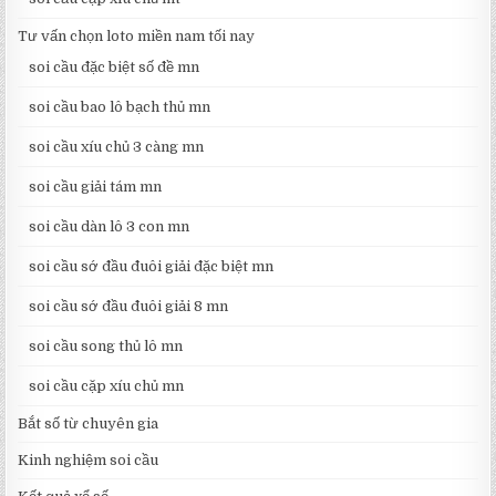
Tư vấn chọn loto miền nam tối nay
soi cầu đặc biệt số đề mn
soi cầu bao lô bạch thủ mn
soi cầu xíu chủ 3 càng mn
soi cầu giải tám mn
soi cầu dàn lô 3 con mn
soi cầu sớ đầu đuôi giải đặc biệt mn
soi cầu sớ đầu đuôi giải 8 mn
soi cầu song thủ lô mn
soi cầu cặp xíu chủ mn
Bắt số từ chuyên gia
Kinh nghiệm soi cầu