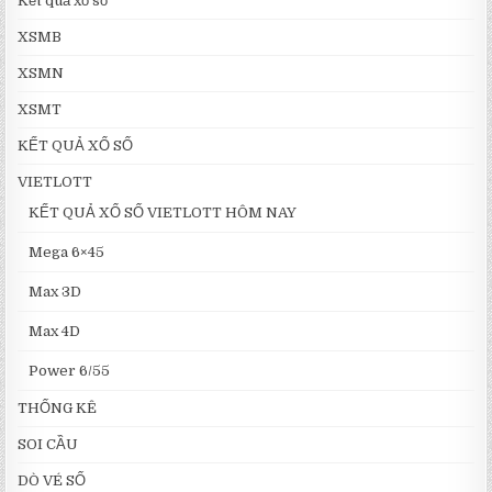
Kết quả xổ số
XSMB
XSMN
XSMT
KẾT QUẢ XỔ SỐ
VIETLOTT
KẾT QUẢ XỔ SỐ VIETLOTT HÔM NAY
Mega 6×45
Max 3D
Max 4D
Power 6/55
THỐNG KÊ
SOI CẦU
DÒ VÉ SỐ