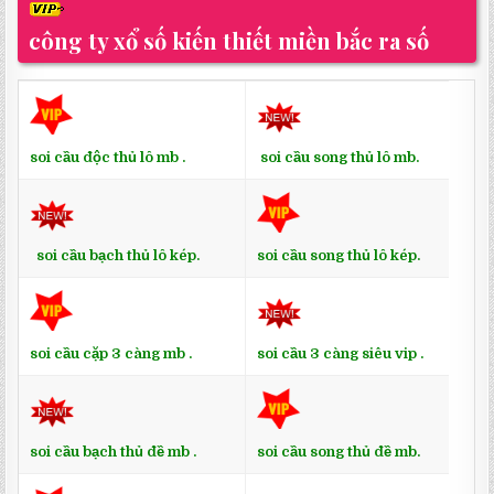
công ty xổ số kiến thiết miền bắc ra số
soi cầu độc thủ lô mb
.
soi cầu song thủ lô mb.
soi cầu bạch thủ lô kép.
soi cầu song thủ lô kép.
soi cầu cặp 3 càng mb
.
soi cầu 3 càng siêu vip
.
soi cầu bạch thủ đề mb
.
soi cầu song thủ đề mb.