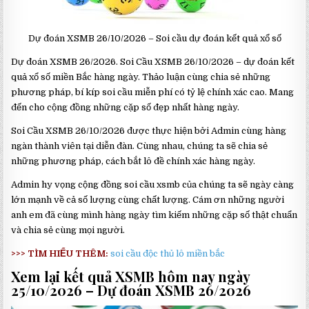
DỰ
ĐOÁN
KẾT
QUẢ
Dự đoán XSMB 26/10/2026 – Soi cầu dự đoán kết quả xổ số
XỔ
SỐ
Dự đoán XSMB 26/2026. Soi Cầu XSMB 26/10/2026 – dự đoán kết
quả xổ số miền Bắc hàng ngày. Thảo luận cùng chia sẻ những
phương pháp, bí kíp soi cầu miễn phí có tỷ lệ chính xác cao. Mang
đến cho cộng đồng những cặp số đẹp nhất hàng ngày.
Soi Cầu XSMB 26/10/2026 được thực hiện bởi Admin cùng hàng
ngàn thành viên tại diễn đàn. Cùng nhau, chúng ta sẽ chia sẻ
những phương pháp, cách bắt lô đề chính xác hàng ngày.
Admin hy vọng cộng đồng soi cầu xsmb của chúng ta sẽ ngày càng
lớn mạnh về cả số lượng cùng chất lượng. Cám ơn những người
anh em đã cùng mình hàng ngày tìm kiếm những cặp số thật chuẩn
và chia sẻ cùng mọi người.
>>> TÌM HIỂU THÊM:
soi cầu độc thủ lô miền bắc
Xem lại kết quả XSMB hôm nay ngày
25/10/2026 – Dự đoán XSMB 26/2026