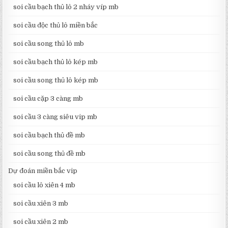
soi cầu bạch thủ lô 2 nháy víp mb
soi cầu độc thủ lô miền bắc
soi cầu song thủ lô mb
soi cầu bạch thủ lô kép mb
soi cầu song thủ lô kép mb
soi cầu cặp 3 càng mb
soi cầu 3 càng siêu vip mb
soi cầu bạch thủ đề mb
soi cầu song thủ đề mb
Dự đoán miền bắc vip
soi cầu lô xiên 4 mb
soi cầu xiên 3 mb
soi cầu xiên 2 mb