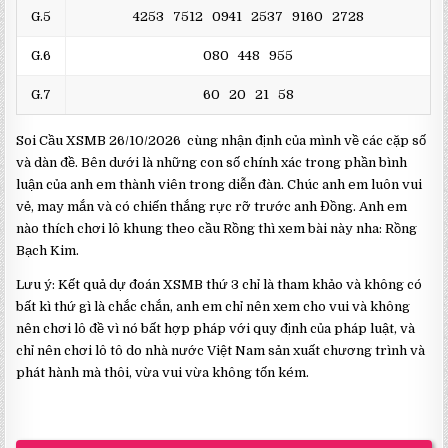
G.5
4253
7512
0941
2537
9160
2728
G.6
080
448
955
G.7
60
20
21
58
Soi Cầu XSMB 26/10/2026 cùng nhận định của mình về các cặp số
và dàn đề. Bên dưới là những con số chính xác trong phần bình
luận của anh em thành viên trong diễn đàn. Chúc anh em luôn vui
vẻ, may mắn và có chiến thắng rực rỡ trước anh Đồng. Anh em
nào thích chơi lô khung theo cầu Rồng thì xem bài này nha: Rồng
Bạch Kim.
Lưu ý: Kết quả dự đoán XSMB thứ 3 chỉ là tham khảo và không có
bất kì thứ gì là chắc chắn, anh em chỉ nên xem cho vui và không
nên chơi lô đề vì nó bất hợp pháp với quy định của pháp luật, và
chỉ nên chơi lô tô do nhà nước Việt Nam sản xuất chương trình và
phát hành mà thôi, vừa vui vừa không tốn kém.