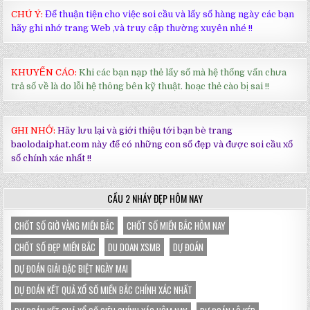
CHÚ Ý:
Để thuận tiện cho việc soi cầu và lấy số hàng ngày các bạn
hãy ghi nhớ trang Web ,và truy cập thường xuyên nhé !!
KHUYẾN CÁO:
Khi các bạn nạp thẻ lấy số mà hệ thống vấn chưa
trả số về là do lỗi hệ thông bên kỹ thuật. hoạc thẻ cào bị sai !!
GHI NHỚ:
Hãy lưu lại và giới thiệu tới bạn bè trang
baolodaiphat.com này để có những con số đẹp và được soi cầu xổ
số chính xác nhất !!
CẦU 2 NHÁY ĐẸP HÔM NAY
CHỐT SỐ GIỜ VÀNG MIỀN BẮC
CHỐT SỐ MIỀN BẮC HÔM NAY
CHỐT SỐ ĐẸP MIỀN BẮC
DU DOAN XSMB
DỰ ĐOÁN
DỰ ĐOÁN GIẢI ĐẶC BIỆT NGÀY MAI
DỰ ĐOÁN KẾT QUẢ XỔ SỐ MIỀN BẮC CHÍNH XÁC NHẤT