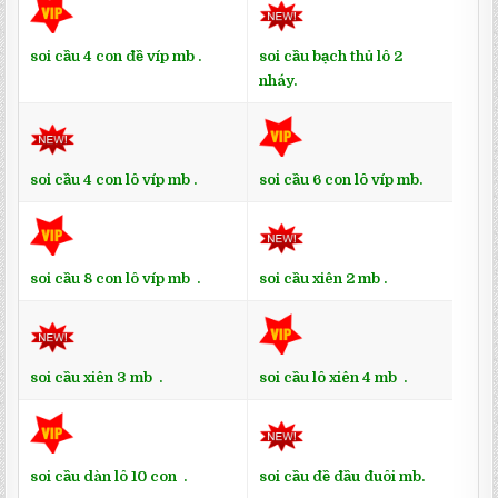
soi cầu 4 con đề víp mb
.
soi cầu bạch thủ lô 2
nháy.
soi cầu 4 con lô víp mb
.
soi cầu 6 con lô víp mb.
soi cầu 8 con lô víp mb
.
soi cầu xiên 2 m
b .
soi cầu xiên 3 mb
.
soi cầu lô xiên 4 mb
.
soi cầu dàn lô 10 con
.
soi cầu đề đầu đuôi mb.