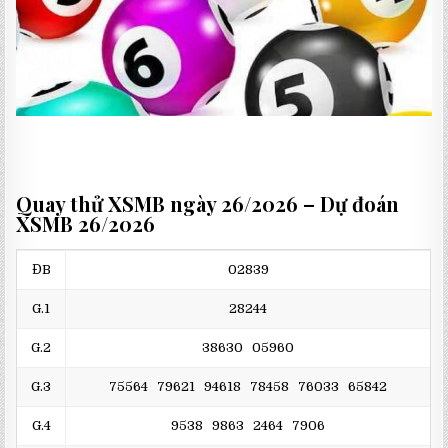
Quay thử XSMB ngày 26/2026 – Dự đoán
XSMB 26/2026
ĐB
02839
G.1
28244
G.2
38630
05960
G.3
75564
79621
94618
78458
76033
65842
G.4
9538
9863
2464
7906