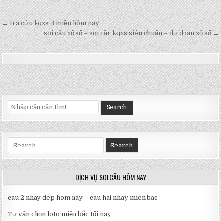
Điều
← tra cứu kqxs 3 miền hôm nay
hướng
soi cầu xổ số – soi cầu kqxs siêu chuẩn – dự đoán xổ số →
bài
viết
Search
Search
for:
DỊCH VỤ SOI CẦU HÔM NAY
cau 2 nhay dep hom nay – cau hai nhay mien bac
Tư vấn chọn loto miền bắc tối nay