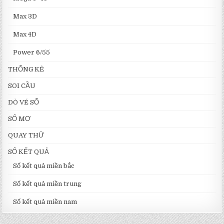
Max 3D
Max 4D
Power 6/55
THỐNG KÊ
SOI CẦU
DÒ VÉ SỐ
SỔ MƠ
QUAY THỬ
SỐ KẾT QUẢ
Số kết quả miền bắc
Số kết quả miền trung
Số kết quả miền nam