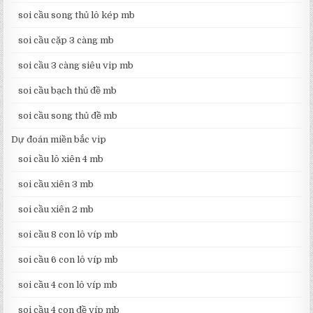
soi cầu song thủ lô kép mb
soi cầu cặp 3 càng mb
soi cầu 3 càng siêu vip mb
soi cầu bạch thủ đề mb
soi cầu song thủ đề mb
Dự đoán miền bắc vip
soi cầu lô xiên 4 mb
soi cầu xiên 3 mb
soi cầu xiên 2 mb
soi cầu 8 con lô víp mb
soi cầu 6 con lô víp mb
soi cầu 4 con lô víp mb
soi cầu 4 con đề víp mb