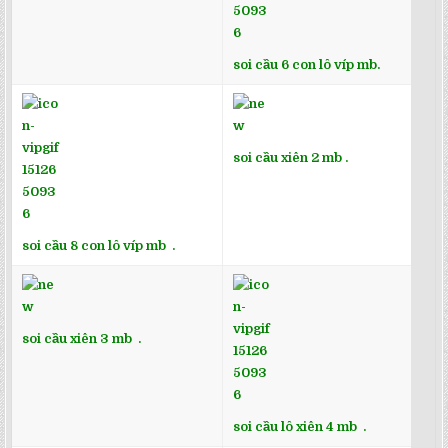
soi cầu 6 con lô víp mb.
soi cầu xiên 2 m
b .
soi cầu 8 con lô víp mb
.
soi cầu xiên 3 mb
.
soi cầu lô xiên 4 mb
.