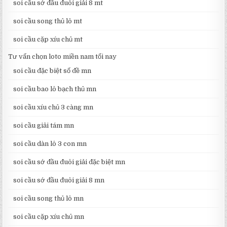
soi cầu sớ đầu đuôi giải 8 mt
soi cầu song thủ lô mt
soi cầu cặp xíu chủ mt
Tư vấn chọn loto miền nam tối nay
soi cầu đặc biệt số đề mn
soi cầu bao lô bạch thủ mn
soi cầu xíu chủ 3 càng mn
soi cầu giải tám mn
soi cầu dàn lô 3 con mn
soi cầu sớ đầu đuôi giải đặc biệt mn
soi cầu sớ đầu đuôi giải 8 mn
soi cầu song thủ lô mn
soi cầu cặp xíu chủ mn