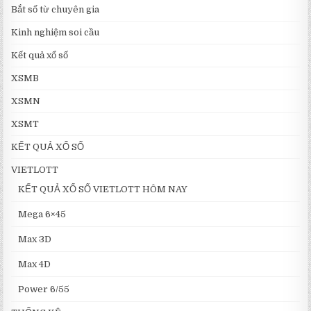
Bắt số từ chuyên gia
Kinh nghiệm soi cầu
Kết quả xổ số
XSMB
XSMN
XSMT
KẾT QUẢ XỔ SỐ
VIETLOTT
KẾT QUẢ XỔ SỐ VIETLOTT HÔM NAY
Mega 6×45
Max 3D
Max 4D
Power 6/55