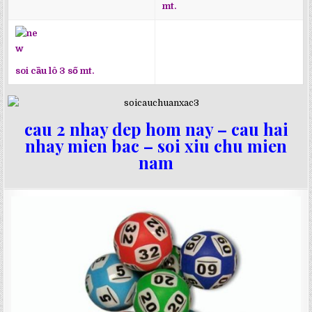
mt.
soi cầu lô 3 số mt.
cau 2 nhay dep hom nay – cau hai
nhay mien bac – soi xiu chu mien
nam