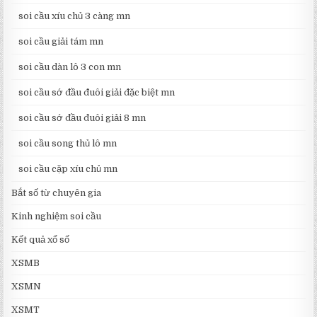
soi cầu xíu chủ 3 càng mn
soi cầu giải tám mn
soi cầu dàn lô 3 con mn
soi cầu sớ đầu đuôi giải đặc biệt mn
soi cầu sớ đầu đuôi giải 8 mn
soi cầu song thủ lô mn
soi cầu cặp xíu chủ mn
Bắt số từ chuyên gia
Kinh nghiệm soi cầu
Kết quả xổ số
XSMB
XSMN
XSMT