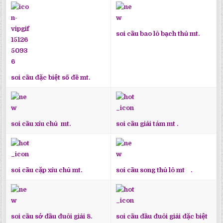
soi cầu bao lô bạch thủ mt.
soi cầu đặc biệt số đề mt.
soi cầu xíu chủ mt.
soi cầu giải tám mt
.
soi cầu cặp xíu chủ mt.
soi cầu song thủ lô mt
.
soi cầu sớ đầu đuôi giải 8.
soi cầu đầu đuôi giải đặc biệt