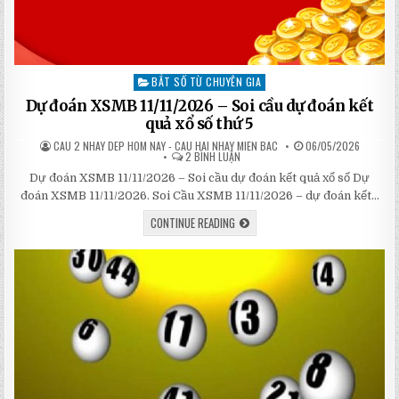
BẮT SỐ TỪ CHUYÊN GIA
Posted
in
Dự đoán XSMB 11/11/2026 – Soi cầu dự đoán kết
quả xổ số thứ 5
AUTHOR:
PUBLISHED
CAU 2 NHAY DEP HOM NAY - CAU HAI NHAY MIEN BAC
06/05/2026
Ở
DATE:
2 BÌNH LUẬN
DỰ
ĐOÁN
Dự đoán XSMB 11/11/2026 – Soi cầu dự đoán kết quả xổ số Dự
XSMB
đoán XSMB 11/11/2026. Soi Cầu XSMB 11/11/2026 – dự đoán kết…
11/11/2026
–
SOI
DỰ
CONTINUE READING
CẦU
ĐOÁN
DỰ
XSMB
ĐOÁN
11/11/2026
KẾT
–
QUẢ
SOI
XỔ
CẦU
SỐ
DỰ
THỨ
ĐOÁN
5
KẾT
QUẢ
XỔ
SỐ
THỨ
5