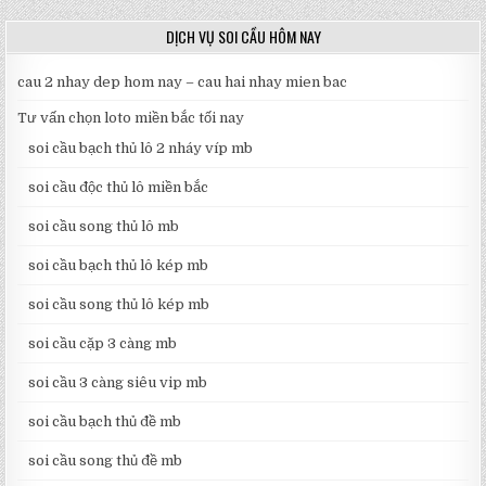
DỊCH VỤ SOI CẦU HÔM NAY
cau 2 nhay dep hom nay – cau hai nhay mien bac
Tư vấn chọn loto miền bắc tối nay
soi cầu bạch thủ lô 2 nháy víp mb
soi cầu độc thủ lô miền bắc
soi cầu song thủ lô mb
soi cầu bạch thủ lô kép mb
soi cầu song thủ lô kép mb
soi cầu cặp 3 càng mb
soi cầu 3 càng siêu vip mb
soi cầu bạch thủ đề mb
soi cầu song thủ đề mb