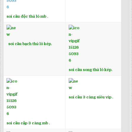
soi cầu độc thủ lô mb
.
soi cầu bạch thủ lô kép.
soi cầu song thủ lô kép.
soi cầu 3 càng siêu vip
.
soi cầu cặp 3 càng mb
.