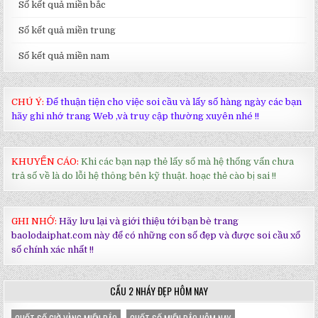
Số kết quả miền bắc
Số kết quả miền trung
Số kết quả miền nam
CHÚ Ý:
Để thuận tiện cho việc soi cầu và lấy số hàng ngày các bạn
hãy ghi nhớ trang Web ,và truy cập thường xuyên nhé !!
KHUYẾN CÁO:
Khi các bạn nạp thẻ lấy số mà hệ thống vấn chưa
trả số về là do lỗi hệ thông bên kỹ thuật. hoạc thẻ cào bị sai !!
GHI NHỚ:
Hãy lưu lại và giới thiệu tới bạn bè trang
baolodaiphat.com này để có những con số đẹp và được soi cầu xổ
số chính xác nhất !!
CẦU 2 NHÁY ĐẸP HÔM NAY