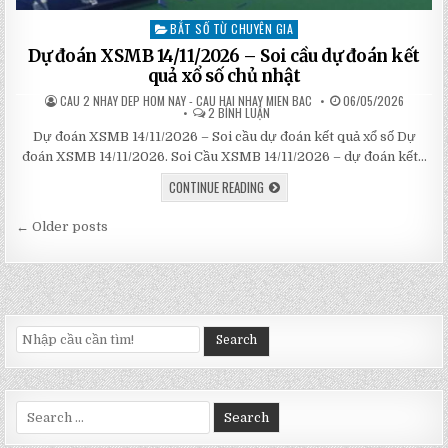
BẮT SỐ TỪ CHUYÊN GIA
Posted
in
Dự đoán XSMB 14/11/2026 – Soi cầu dự đoán kết
quả xổ số chủ nhật
AUTHOR:
PUBLISHED
CAU 2 NHAY DEP HOM NAY - CAU HAI NHAY MIEN BAC
06/05/2026
Ở
DATE:
2 BÌNH LUẬN
DỰ
ĐOÁN
Dự đoán XSMB 14/11/2026 – Soi cầu dự đoán kết quả xổ số Dự
XSMB
đoán XSMB 14/11/2026. Soi Cầu XSMB 14/11/2026 – dự đoán kết…
14/11/2026
–
SOI
DỰ
CONTINUE READING
CẦU
ĐOÁN
DỰ
XSMB
Điều
ĐOÁN
14/11/2026
← Older posts
KẾT
–
QUẢ
hướng
SOI
XỔ
CẦU
SỐ
bài
DỰ
CHỦ
ĐOÁN
NHẬT
KẾT
viết
QUẢ
XỔ
SỐ
Search
CHỦ
NHẬT
Search
for: