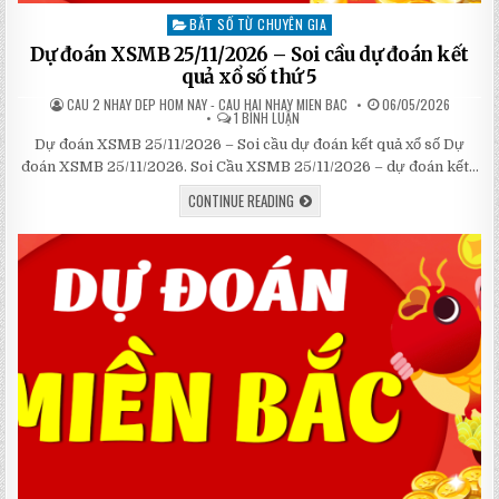
BẮT SỐ TỪ CHUYÊN GIA
Posted
in
Dự đoán XSMB 25/11/2026 – Soi cầu dự đoán kết
quả xổ số thứ 5
AUTHOR:
PUBLISHED
CAU 2 NHAY DEP HOM NAY - CAU HAI NHAY MIEN BAC
06/05/2026
Ở
DATE:
1 BÌNH LUẬN
DỰ
ĐOÁN
Dự đoán XSMB 25/11/2026 – Soi cầu dự đoán kết quả xổ số Dự
XSMB
đoán XSMB 25/11/2026. Soi Cầu XSMB 25/11/2026 – dự đoán kết…
25/11/2026
–
SOI
DỰ
CONTINUE READING
CẦU
ĐOÁN
DỰ
XSMB
ĐOÁN
25/11/2026
KẾT
–
QUẢ
SOI
XỔ
CẦU
SỐ
DỰ
THỨ
ĐOÁN
5
KẾT
QUẢ
XỔ
SỐ
THỨ
5