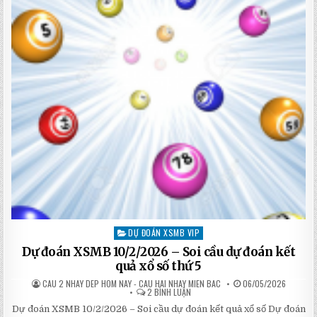
XỔ
SỐ
THỨ
6
DỰ ĐOÁN XSMB VIP
Posted
in
Dự đoán XSMB 10/2/2026 – Soi cầu dự đoán kết
quả xổ số thứ 5
AUTHOR:
PUBLISHED
CAU 2 NHAY DEP HOM NAY - CAU HAI NHAY MIEN BAC
06/05/2026
Ở
DATE:
2 BÌNH LUẬN
DỰ
ĐOÁN
Dự đoán XSMB 10/2/2026 – Soi cầu dự đoán kết quả xổ số Dự đoán
XSMB