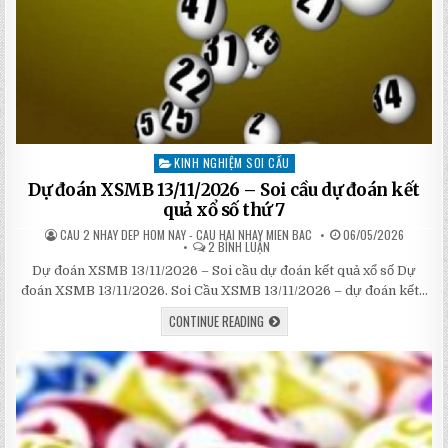
KINH NGHIỆM SOI CẦU
Posted
in
Dự đoán XSMB 13/11/2026 – Soi cầu dự đoán kết
quả xổ số thứ 7
AUTHOR:
PUBLISHED
CAU 2 NHAY DEP HOM NAY - CAU HAI NHAY MIEN BAC
06/05/2026
Ở
DATE:
2 BÌNH LUẬN
DỰ
ĐOÁN
Dự đoán XSMB 13/11/2026 – Soi cầu dự đoán kết quả xổ số Dự
XSMB
đoán XSMB 13/11/2026. Soi Cầu XSMB 13/11/2026 – dự đoán kết…
13/11/2026
–
SOI
DỰ
CONTINUE READING
CẦU
ĐOÁN
DỰ
XSMB
ĐOÁN
13/11/2026
KẾT
–
QUẢ
SOI
XỔ
CẦU
SỐ
DỰ
THỨ
ĐOÁN
7
KẾT