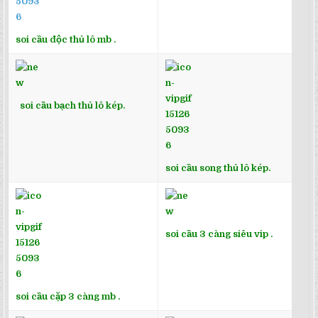
soi cầu độc thủ lô mb
.
soi cầu bạch thủ lô kép.
soi cầu song thủ lô kép.
soi cầu 3 càng siêu vip
.
soi cầu cặp 3 càng mb
.