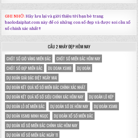
GHI NHỚ:
Hãy lưu lại và giới thiệu tới bạn bè trang
baolodaiphat.com này để có những con số đẹp và được soi cầu xổ
số chính xác nhất !!
CẦU 2 NHÁY ĐẸP HÔM NAY
CHỐT SỐ GIỜ VÀNG MIỀN BẮC
CHỐT SỐ MIỀN BẮC HÔM NAY
CHỐT SỐ ĐẸP MIỀN BẮC
DU DOAN XSMB
DỰ ĐOÁN
DỰ ĐOÁN GIẢI ĐẶC BIỆT NGÀY MAI
DỰ ĐOÁN KẾT QUẢ XỔ SỐ MIỀN BẮC CHÍNH XÁC NHẤT
DỰ ĐOÁN KẾT QUẢ XỔ SỐ SIÊU CHÍNH XÁC HÔM NAY
DỰ ĐOÁN LÔ KÉP
DỰ ĐOÁN LÔ ĐỀ MIỀN BẮC
DỰ ĐOÁN SỐ DE HÔM NAY
DỰ ĐOÁN XSMB
DỰ ĐOÁN XSMB MINH NGỌC
DỰ ĐOÁN XỔ SỐ MIỀN BẮC
DỰ ĐOÁN XỔ SỐ MIỀN BẮC CHÍNH XÁC HÔM NAY
DỰ ĐOÁN XỔ SỐ MIỀN BẮC NGÀY 11