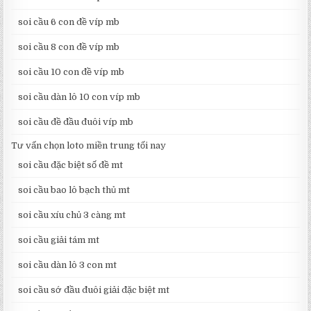
soi cầu 6 con đề víp mb
soi cầu 8 con đề víp mb
soi cầu 10 con đề víp mb
soi cầu dàn lô 10 con víp mb
soi cầu đề đầu đuôi víp mb
Tư vấn chọn loto miền trung tối nay
soi cầu đặc biệt số đề mt
soi cầu bao lô bạch thủ mt
soi cầu xíu chủ 3 càng mt
soi cầu giải tám mt
soi cầu dàn lô 3 con mt
soi cầu sớ đầu đuôi giải đặc biệt mt