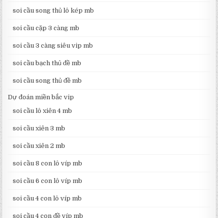
soi cầu song thủ lô kép mb
soi cầu cặp 3 càng mb
soi cầu 3 càng siêu vip mb
soi cầu bạch thủ đề mb
soi cầu song thủ đề mb
Dự đoán miền bắc vip
soi cầu lô xiên 4 mb
soi cầu xiên 3 mb
soi cầu xiên 2 mb
soi cầu 8 con lô víp mb
soi cầu 6 con lô víp mb
soi cầu 4 con lô víp mb
soi cầu 4 con đề víp mb