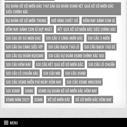
DỰ ĐOÁN XỔ SỐ MIỀN BẮC THỨ SÁU DỰ ĐOÁN XSMB KẾT QUẢ XỔ SỐ MIỀN BẮC
SIÊU CHÍNH XÁC
DỰ ĐOÁN XỔ SỐ MIỀN TRUNG
GIỜ VÀNG CHỐT SỐ
HÔM NAY ĐÁNH CON GÌ
HÔM NAY ĐÁNH CON GÌ ĐẸP NHẤT
KẾT QUẢ XỔ SỐ MIỀN BẮC SIÊU CHÍNH XÁC
SOI CAU XO SO MIEN BAC
SOI CẦU 3 CÀNG MIỀN BẮC
SOI CẦU 3 MIỀN
SOI CẦU BA CÀNG SIÊU VÍP
SOI CẦU BẠCH THỦ LÔ
SOI CẦU BẠCH THỦ ĐỀ
SOI CẦU DỰ ĐOÁN KQXSMB
SOI CẦU DỰ ĐOÁN XSMB CHÍNH XÁC 100
SOI CẦU HÔM NAY
SOI CẦU KẾT QUẢ XỔ SỐ MIỀN BẮC
SOI CẦU LÔ CHUẨN
SOI CẦU LÔ CHUẨN XÁC
SOI CẦU MB
SOI CẦU XSMB
SOI CẦU XSMB MIỄN PHÍ NGÀY HÔM NAY
SOI CẦU XSMB WIN2888
SOI XSMB
SXMB
XSMB DỰ ĐOÁN XỔ SỐ MIỀN BẮC HÔM NAY
XSMB NĂM 2021
XSMN
XỔ SỐ MIỀN BẮC
XỔ SỐ MIỀN BẮC HÔM NAY
MENU