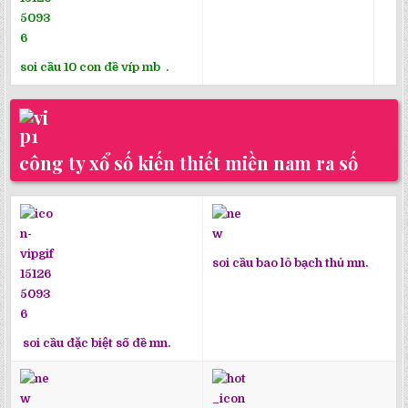
soi cầu 10 con đề víp mb
.
công ty xổ số kiến thiết miền nam ra số
soi cầu bao lô bạch thủ mn.
soi cầu đặc biệt số đề mn.