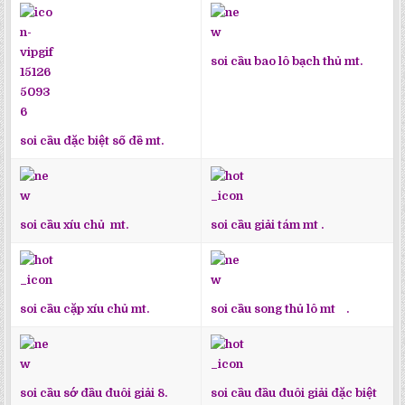
soi cầu bao lô bạch thủ mt.
soi cầu đặc biệt số đề mt.
soi cầu xíu chủ mt.
soi cầu giải tám mt
.
soi cầu cặp xíu chủ mt.
soi cầu song thủ lô mt
.
soi cầu sớ đầu đuôi giải 8.
soi cầu đầu đuôi giải đặc biệt