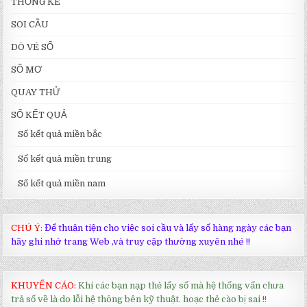
THỐNG KÊ
SOI CẦU
DÒ VÉ SỐ
SỔ MƠ
QUAY THỬ
SỐ KẾT QUẢ
Số kết quả miền bắc
Số kết quả miền trung
Số kết quả miền nam
CHÚ Ý:
Để thuận tiện cho việc soi cầu và lấy số hàng ngày các bạn
hãy ghi nhớ trang Web ,và truy cập thường xuyên nhé !!
KHUYẾN CÁO:
Khi các bạn nạp thẻ lấy số mà hệ thống vấn chưa
trả số về là do lỗi hệ thông bên kỹ thuật. hoạc thẻ cào bị sai !!