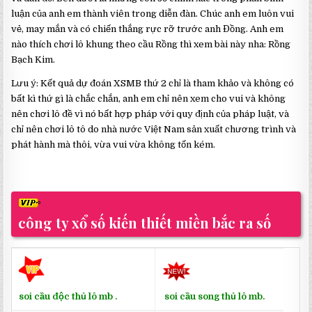
luận của anh em thành viên trong diễn đàn. Chúc anh em luôn vui
vẻ, may mắn và có chiến thắng rực rỡ trước anh Đồng. Anh em
nào thích chơi lô khung theo cầu Rồng thì xem bài này nha: Rồng
Bạch Kim.
Lưu ý: Kết quả dự đoán XSMB thứ 2 chỉ là tham khảo và không có
bất kì thứ gì là chắc chắn, anh em chỉ nên xem cho vui và không
nên chơi lô đề vì nó bất hợp pháp với quy định của pháp luật, và
chỉ nên chơi lô tô do nhà nước Việt Nam sản xuất chương trình và
phát hành mà thôi, vừa vui vừa không tốn kém.
công ty xổ số kiến thiết miền bắc ra số
soi cầu độc thủ lô mb
.
soi cầu song thủ lô mb.