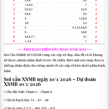
>>> ẢNH KQXS MIỀN BẮC NGÀY HÔM QUA <<<
Soi Cầu XSMB 10/1/2026 cùng các cặp số đẹp, dàn đề và lô khung
sẽ được admin nhận định trước 3h chiều. Mời anh em cùng đưa ra
những nhận định cho riêng mình về các cặp số bên dưới phần bình
luận.
Soi cầu XSMB ngày 10/1/2026 – Dự đoán
XSMB 10/1/2026
•
Cầu đặc biệt:
Chạm 5 – Chạm 2
•
Cầu lô bạch thủ:
75 – 47 – 56
•
Cầu lô xiên 2:
(71 – 96), (20 – 67)