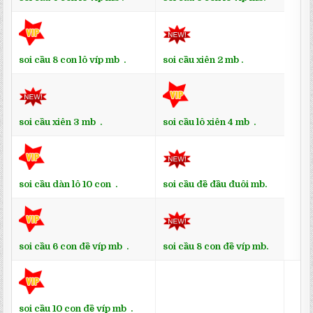
soi cầu 8 con lô víp mb
.
soi cầu xiên 2 m
b .
soi cầu xiên 3 mb
.
soi cầu lô xiên 4 mb
.
soi cầu dàn lô 10 con
.
soi cầu đề đầu đuôi mb.
soi cầu 6 con đề víp mb
.
soi cầu 8 con đề víp mb
.
soi cầu 10 con đề víp mb
.