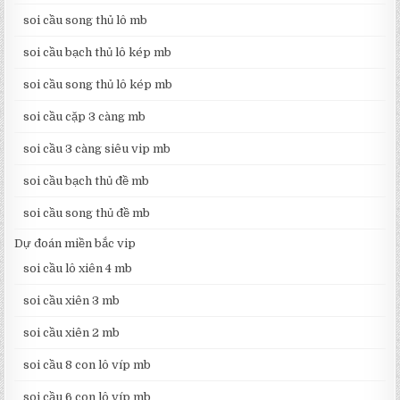
soi cầu song thủ lô mb
soi cầu bạch thủ lô kép mb
soi cầu song thủ lô kép mb
soi cầu cặp 3 càng mb
soi cầu 3 càng siêu vip mb
soi cầu bạch thủ đề mb
soi cầu song thủ đề mb
Dự đoán miền bắc vip
soi cầu lô xiên 4 mb
soi cầu xiên 3 mb
soi cầu xiên 2 mb
soi cầu 8 con lô víp mb
soi cầu 6 con lô víp mb