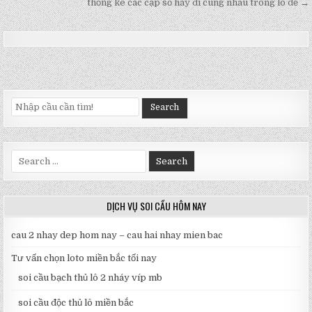
hướng
thống kê các cặp số hay đi cùng nhau trong lô đề →
bài
viết
Search
Search
for:
DỊCH VỤ SOI CẦU HÔM NAY
cau 2 nhay dep hom nay – cau hai nhay mien bac
Tư vấn chọn loto miền bắc tối nay
soi cầu bạch thủ lô 2 nháy víp mb
soi cầu độc thủ lô miền bắc