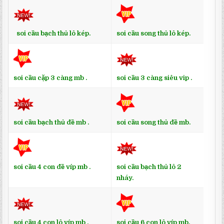
soi cầu bạch thủ lô kép.
soi cầu song thủ lô kép.
soi cầu cặp 3 càng mb
.
soi cầu 3 càng siêu vip
.
soi cầu bạch thủ đề mb
.
soi cầu song thủ đề mb.
soi cầu 4 con đề víp mb
.
soi cầu bạch thủ lô 2
nháy.
soi cầu 4 con lô víp mb
.
soi cầu 6 con lô víp mb.