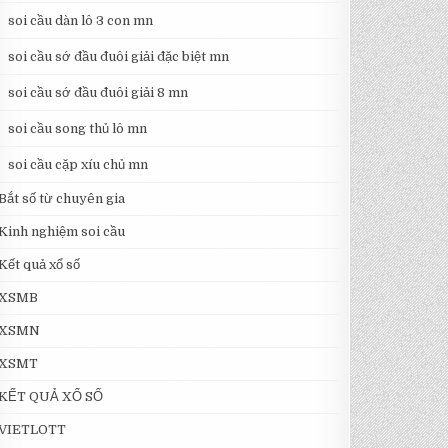
soi cầu dàn lô 3 con mn
soi cầu sớ đầu đuôi giải đặc biệt mn
soi cầu sớ đầu đuôi giải 8 mn
soi cầu song thủ lô mn
soi cầu cặp xíu chủ mn
Bắt số từ chuyên gia
Kinh nghiệm soi cầu
Kết quả xổ số
XSMB
XSMN
XSMT
KẾT QUẢ XỔ SỐ
VIETLOTT