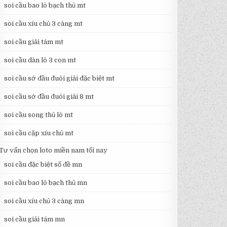
soi cầu bao lô bạch thủ mt
soi cầu xíu chủ 3 càng mt
soi cầu giải tám mt
soi cầu dàn lô 3 con mt
soi cầu sớ đầu đuôi giải đặc biệt mt
soi cầu sớ đầu đuôi giải 8 mt
soi cầu song thủ lô mt
soi cầu cặp xíu chủ mt
Tư vấn chọn loto miền nam tối nay
soi cầu đặc biệt số đề mn
soi cầu bao lô bạch thủ mn
soi cầu xíu chủ 3 càng mn
soi cầu giải tám mn