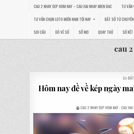
Skip
CAU 2 NHAY DEP HOM NAY – CAU HAI NHAY MIEN BAC
TƯ VẤN 
to
content
TƯ VẤN CHỌN LOTO MIỀN NAM TỐI NAY
BẮT SỐ TỪ CHUYÊN
SOI CẦU
DÒ VÉ SỐ
SỔ MƠ
QUAY THỬ
SỐ KẾT
cau 2
POS
BẮT
IN
Hôm nay đề về kép ngày mai
AUTHOR:
CAU 2 NHAY DEP HOM NAY - CAU HAI