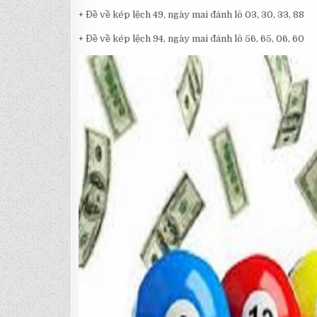
+ Đề về kép lệch 49, ngày mai đánh lô 03, 30, 33, 88
+ Đề về kép lệch 94, ngày mai đánh lô 56, 65, 06, 60