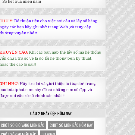
Số kết quả miền nam
CHÚ Ý:
Để thuận tiện cho việc soi cầu và lấy số hàng
ngày các bạn hãy ghi nhớ trang Web ,và truy cập
thường xuyên nhé !!
KHUYẾN CÁO:
Khi các bạn nạp thẻ lấy số mà hệ thống
vấn chưa trả số về là do lỗi hệ thông bên kỹ thuật.
hoạc thẻ cào bị sai !!
GHI NHỚ:
Hãy lưu lại và giới thiệu tới bạn bè trang
baolodaiphat.com này để có những con số đẹp và
được soi cầu xổ số chính xác nhất !!
CẦU 2 NHÁY ĐẸP HÔM NAY
CHỐT SỐ GIỜ VÀNG MIỀN BẮC
CHỐT SỐ MIỀN BẮC HÔM NAY
CHỐT SỐ ĐẸP MIỀN BẮC
DỰ ĐOÁN