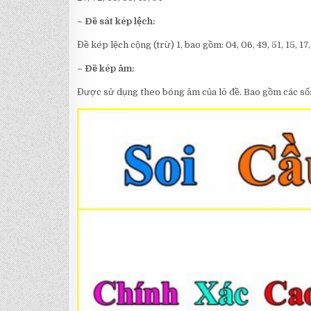
– Đề sát kép lệch:
Đề kép lệch cộng (trừ) 1, bao gồm: 04, 06, 49, 51, 15, 17, 
– Đề kép âm:
Được sử dụng theo bóng âm của lô đề. Bao gồm các số: 07