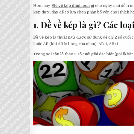
Hôm nay
Đề về kép đánh con gì
cho ngày mai dễ trún
kép dưới đây để có lựa chọn phân bổ vốn chơi thích h
1. Đề về kép là gì? Các loạ
Đề về kép là thuật ngữ được sử dụng để chỉ 2 số cuối c
hoặc AB (khi AB là bóng của nhau), AB-1, AB+1
Trong soi cầu lô theo 2 số cuối giải đặc biệt (gọi là bắt