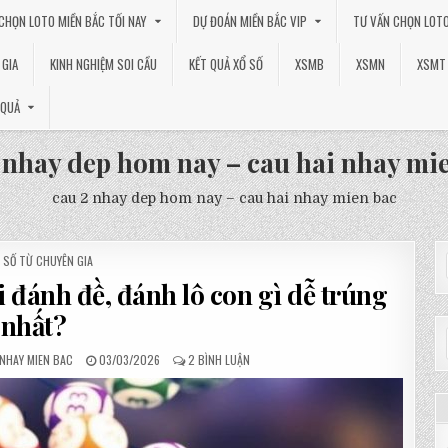
CHỌN LOTO MIỀN BẮC TỐI NAY
DỰ ĐOÁN MIỀN BẮC VIP
TƯ VẤN CHỌN LOTO
 GIA
KINH NGHIỆM SOI CẦU
KẾT QUẢ XỔ SỐ
XSMB
XSMN
XSMT
 QUẢ
 nhay dep hom nay – cau hai nhay mi
cau 2 nhay dep hom nay – cau hai nhay mien bac
TED
 SỐ TỪ CHUYÊN GIA
 đánh đề, đánh lô con gì dễ trúng
nhất?
PUBLISHED
Ở
 NHAY MIEN BAC
03/03/2026
2 BÌNH LUẬN
DATE:
HÔM
NAY
ĐỀ
VỀ
KÉP